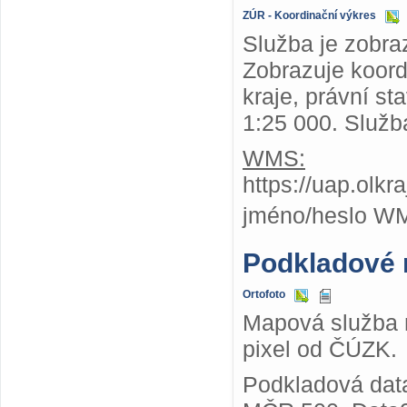
ZÚR - Koordinační výkres
Služba je zobra
Zobrazuje koor
kraje, právní st
1:25 000. Služb
WMS:
https://uap.olk
jméno/heslo W
Podkladové
Ortofoto
Mapová služba n
pixel od ČÚZK.
Podkladová dat