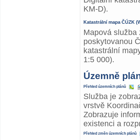
KM-D).
Katastrální mapa ČÚZK 
Mapová služba z
poskytovanou Č
katastrální map
1:5 000).
Územně plá
Přehled územních plánů
Služba je zobra
vrstvě Koordina
Zobrazuje info
existenci a roz
Přehled změn územních plánů