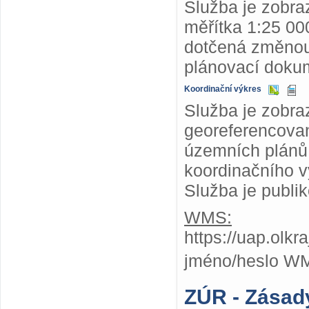
Služba je zobr
měřítka 1:25 000
dotčená změnou
plánovací dokum
Koordinační výkres
Služba je zobra
georeferencovan
územních plánů,
koordinačního v
Služba je publi
WMS:
https://uap.olk
jméno/heslo W
ZÚR - Zásad