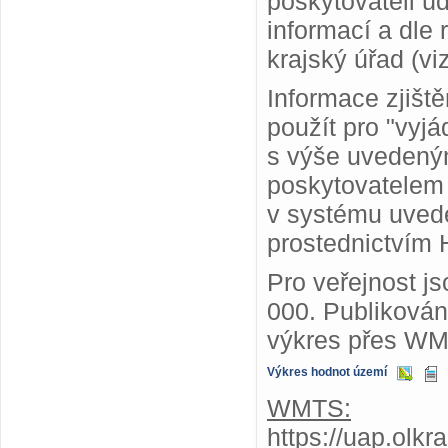
poskytovateli ú
informací a dle
krajský úřad (vi
Informace zjišt
použít pro "vyjá
s výše uvedený
poskytovatelem
v systému uvede
prostednictvím 
Pro veřejnost j
000. Publiková
výkres přes WM
Výkres hodnot území
WMTS:
https://uap.olk