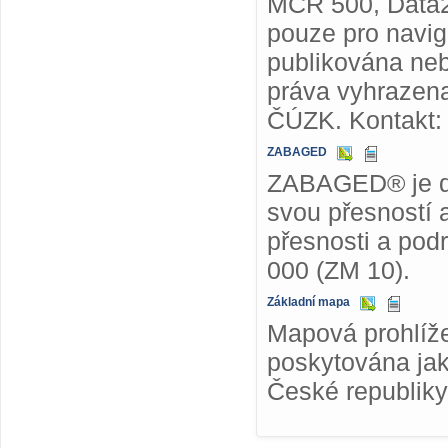
MČR 500, Data2
pouze pro navig
publikována ne
práva vyhrazena
ČÚZK. Kontakt
ZABAGED
ZABAGED® je dig
svou přesností 
přesnosti a pod
000 (ZM 10).
Základní mapa
Mapová prohlíže
poskytována jak
České republiky