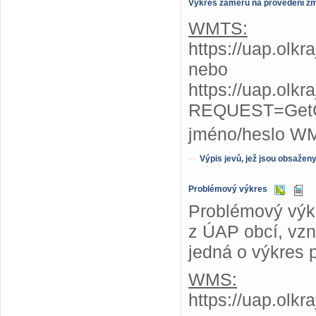
Výkres záměrů na provedení z
WMTS:
https://uap.olk
nebo
https://uap.olk
REQUEST=GetC
jméno/heslo W
Výpis jevů, jež jsou obsažen
Problémový výkres
Problémový výkr
z ÚAP obcí, vzni
jedná o výkres 
WMS:
https://uap.olk