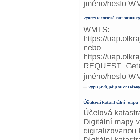
jméno/heslo W
Výkres technické infrastruktur
WMTS:
https://uap.olkr
nebo
https://uap.olkr
REQUEST=GetC
jméno/heslo W
Výpis jevů, jež jsou obsažen
Účelová katastrální mapa
Účelová katastr
Digitální mapy 
digitalizovanou 
Digitální katas