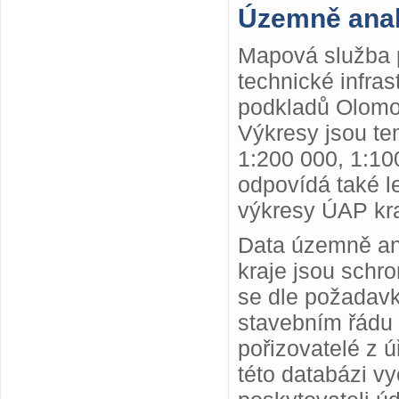
Územně anal
Mapová služba p
technické infra
podkladů Olomou
Výkresy jsou te
1:200 000, 1:10
odpovídá také le
výkresy ÚAP kra
Data územně ana
kraje jsou schr
se dle požadav
stavebním řádu 
pořizovatelé z 
této databázi v