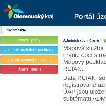
Portál ú
Mapové služby
Územní plány
Administrativní členění
Mapová služba 
Územně analytické podklady
hranic obcí s r
Zásady územního rozvoje
Mapový podklad 
RUIAN.
Územní studie
Data RUIAN jsou
registrované už
ÚAP jsou uložen
subtématu ADM a