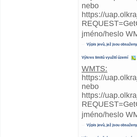
nebo
https://uap.olk
REQUEST=GetC
jméno/heslo W
Výpis jevů, jež jsou obsažen
Výkres limitů využití území
WMTS:
https://uap.olkr
nebo
https://uap.olkr
REQUEST=GetC
jméno/heslo W
Výpis jevů, jež jsou obsažen