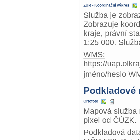
ZÚR - Koordinační výkres
Služba je zobra
Zobrazuje koor
kraje, právní st
1:25 000. Služb
WMS:
https://uap.olk
jméno/heslo W
Podkladové
Ortofoto
Mapová služba n
pixel od ČÚZK.
Podkladová dat