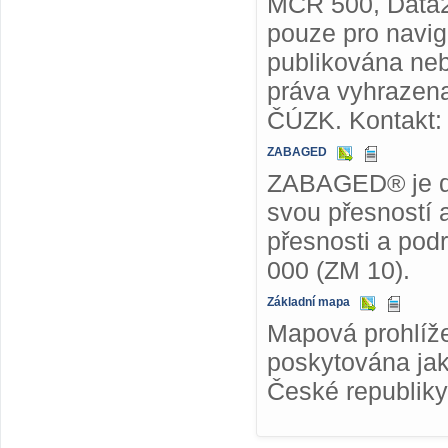
MČR 500, Data2
pouze pro navig
publikována ne
práva vyhrazena
ČÚZK. Kontakt
ZABAGED
ZABAGED® je dig
svou přesností 
přesnosti a pod
000 (ZM 10).
Základní mapa
Mapová prohlíže
poskytována jak
České republiky