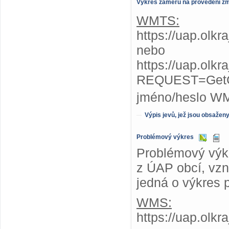
Výkres záměrů na provedení z
WMTS:
https://uap.olk
nebo
https://uap.olk
REQUEST=GetC
jméno/heslo W
Výpis jevů, jež jsou obsažen
Problémový výkres
Problémový výkr
z ÚAP obcí, vzni
jedná o výkres 
WMS:
https://uap.olk