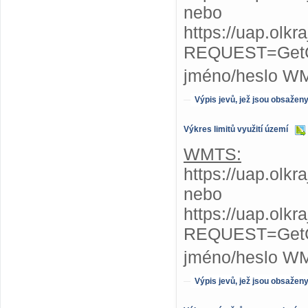
nebo
https://uap.olk
REQUEST=GetC
jméno/heslo W
Výpis jevů, jež jsou obsažen
Výkres limitů využití území
WMTS:
https://uap.olkr
nebo
https://uap.olkr
REQUEST=GetC
jméno/heslo W
Výpis jevů, jež jsou obsažen