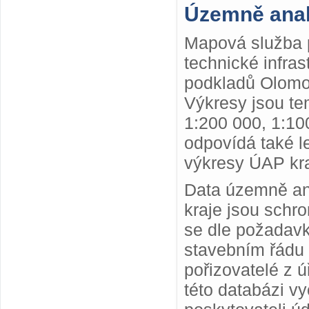
Územně anal
Mapová služba p
technické infra
podkladů Olomou
Výkresy jsou te
1:200 000, 1:10
odpovídá také le
výkresy ÚAP kra
Data územně ana
kraje jsou schr
se dle požadav
stavebním řádu 
pořizovatelé z 
této databázi v