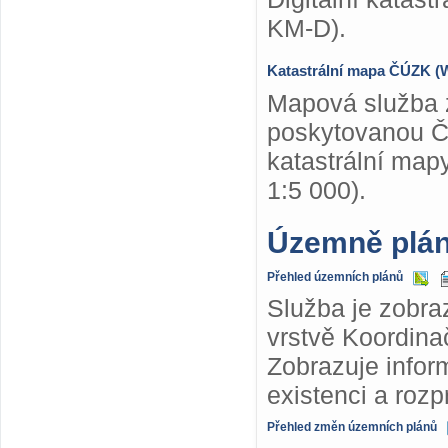
KM-D).
Katastrální mapa ČÚZK 
Mapová služba z
poskytovanou Č
katastrální map
1:5 000).
Územně plá
Přehled územních plánů
Služba je zobra
vrstvě Koordina
Zobrazuje info
existenci a roz
Přehled změn územních plánů