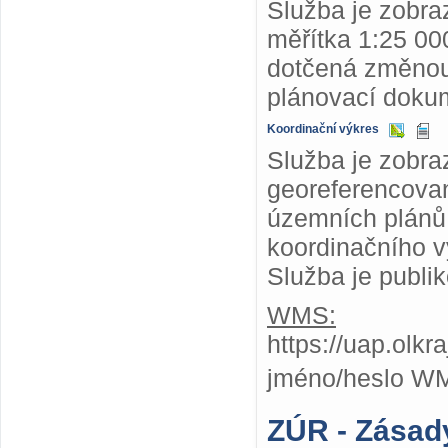
Služba je zobr
měřítka 1:25 000
dotčená změnou
plánovací dokum
Koordinační výkres
Služba je zobra
georeferencovan
územních plánů,
koordinačního v
Služba je publi
WMS:
https://uap.olk
jméno/heslo W
ZÚR - Zásad