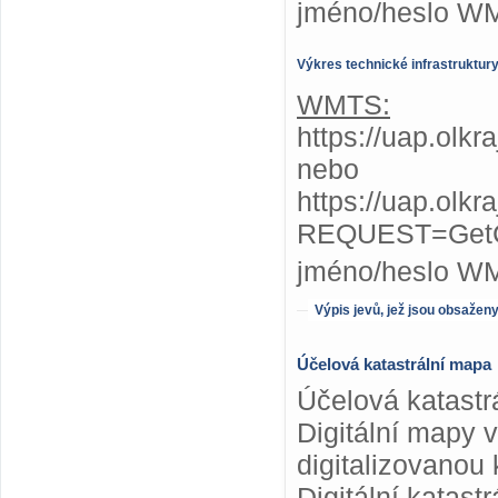
jméno/heslo W
Výkres technické infrastruktur
WMTS:
https://uap.olkr
nebo
https://uap.olkr
REQUEST=GetC
jméno/heslo W
Výpis jevů, jež jsou obsažen
Účelová katastrální mapa
Účelová katastr
Digitální mapy 
digitalizovanou 
Digitální katas