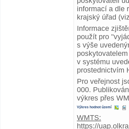
poskytovateli ú
informací a dle
krajský úřad (vi
Informace zjišt
použít pro "vyjá
s výše uvedený
poskytovatelem
v systému uvede
prostednictvím 
Pro veřejnost j
000. Publiková
výkres přes WM
Výkres hodnot území
WMTS:
https://uap.olk