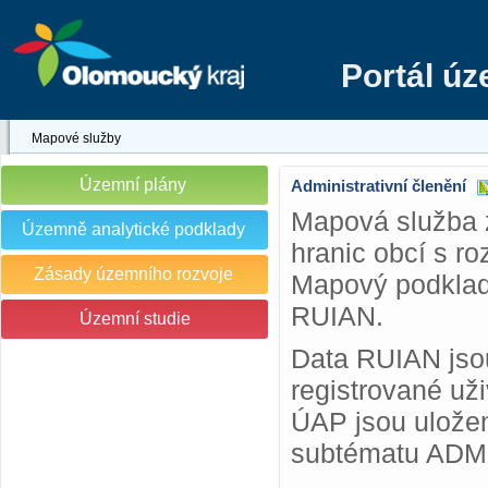
Portál ú
Mapové služby
Územní plány
Administrativní členění
Mapová služba 
Územně analytické podklady
hranic obcí s r
Zásady územního rozvoje
Mapový podklad 
RUIAN.
Územní studie
Data RUIAN jsou
registrované už
ÚAP jsou uložen
subtématu ADM a