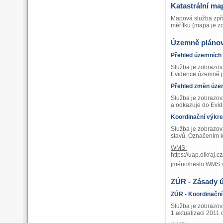
Katastrální m
Mapová služba zpří
měřítku (mapa je z
Územně plánov
Přehled územních
Služba je zobrazov
Evidence územně p
Přehled změn úze
Služba je zobrazov
a odkazuje do Evi
Koordinační výkr
Služba je zobrazov
stavů. Označením k
WMS:
https://uap.olkraj
jméno/heslo WMS 
ZÚR - Zásady 
ZÚR - Koordinační
Služba je zobrazov
1.aktualizaci 2011