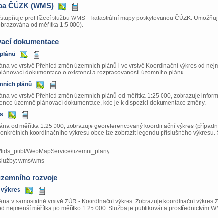
apa ČÚZK (WMS)
stupňuje prohlížecí službu WMS – katastrální mapy poskytovanou ČÚZK. Umožňuje p
obrazována od měřítka 1:5 000).
ací dokumentace
 plánů
ána ve vrstvě Přehled změn územních plánů i ve vrstvě Koordinační výkres od nejm
lánovací dokumentace o existenci a rozpracovanosti územního plánu.
mních plánů
ána ve vrstvě Přehled změn územních plánů od měřítka 1:25 000, zobrazuje informa
dence územně plánovací dokumentace, kde je k dispozici dokumentace změny.
es
ána od měřítka 1:25 000, zobrazuje georeferencovaný koordinační výkres (případn
onkrétních koordinačního výkresu obce lze zobrazit legendu příslušného výkresu.
.cz/lids_publ/WebMapService/uzemni_plany
služby: wms/wms
územního rozvoje
 výkres
ána v samostatné vrstvě ZÚR - Koordinační výkres. Zobrazuje koordinační výkres 
 od nejmenší měřítka po měřítko 1:25 000. Služba je publikována prostřednictvím 