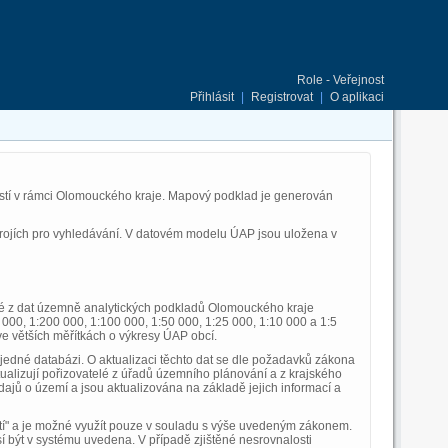
Role - Veřejnost
Přihlásit
|
Registrovat
|
O aplikaci
stí v rámci Olomouckého kraje. Mapový podklad je generován
strojích pro vyhledávání. V datovém modelu ÚAP jsou uložena v
ané z dat územně analytických podkladů Olomouckého kraje
 000, 1:200 000, 1:100 000, 1:50 000, 1:25 000, 1:10 000 a 1:5
ve větších měřítkách o výkresy ÚAP obcí.
edné databázi. O aktualizaci těchto dat se dle požadavků zákona
ualizují pořizovatelé z úřadů územního plánování a z krajského
ajů o území a jsou aktualizována na základě jejich informací a
sítí" a je možné využít pouze v souladu s výše uvedeným zákonem.
být v systému uvedena. V případě zjištěné nesrovnalosti