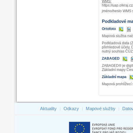
WMS:
https://uap.olkraj
jméno/heslo WMS 
Podkladové m
Ortofoto
Mapová služba nabí
Podkladová data (
přehledové účely. 
nutný souhlas ČÚZ
ZABAGED
ZABAGED® je digitá
Základní mapy Česk
Základní mapa
Mapová prohlížecí 
Aktuality
Odkazy
Mapové služby
Dato
|
|
|