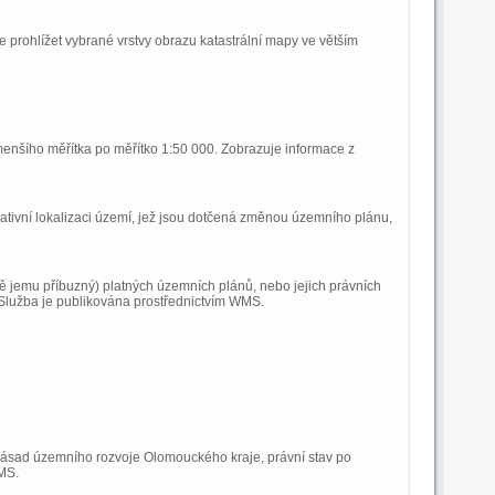
rohlížet vybrané vrstvy obrazu katastrální mapy ve větším
enšího měřítka po měřítko 1:50 000. Zobrazuje informace z
tivní lokalizaci území, jež jsou dotčená změnou územního plánu,
ě jemu příbuzný) platných územních plánů, nebo jejich právních
 Služba je publikována prostřednictvím WMS.
Zásad územního rozvoje Olomouckého kraje, právní stav po
WMS.