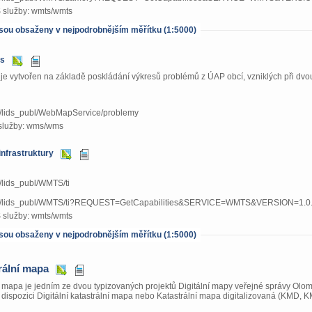
služby: wmts/wmts
 jsou obsaženy v nejpodrobnějším měřítku (1:5000)
es
je vytvořen na základě poskládání výkresů problémů z ÚAP obcí, vzniklých při dvou
.cz/lids_publ/WebMapService/problemy
služby: wms/wms
infrastruktury
cz/lids_publ/WMTS/ti
aj.cz/lids_publ/WMTS/ti?REQUEST=GetCapabilities&SERVICE=WMTS&VERSION=1.0
služby: wmts/wmts
 jsou obsaženy v nejpodrobnějším měřítku (1:5000)
rální mapa
í mapa je jedním ze dvou typizovaných projektů Digitální mapy veřejné správy Olom
 dispozici Digitální katastrální mapa nebo Katastrální mapa digitalizovaná (KMD, K