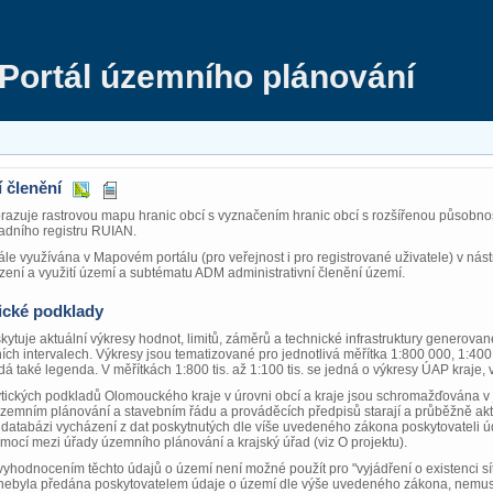
Portál územního plánování
 členění
azuje rastrovou mapu hranic obcí s vyznačením hranic obcí s rozšířenou působno
kladního registru RUIAN.
le využívána v Mapovém portálu (pro veřejnost i pro registrované uživatele) v ná
ení a využití území a subtématu ADM administrativní členění území.
ické podklady
ytuje aktuální výkresy hodnot, limitů, záměrů a technické infrastruktury generov
ích intervalech. Výkresy jsou tematizované pro jednotlivá měřítka 1:800 000, 1:400
 také legenda. V měřítkách 1:800 tis. až 1:100 tis. se jedná o výkresy ÚAP kraje, 
ických podkladů Olomouckého kraje v úrovni obcí a kraje jsou schromažďována v j
územním plánování a stavebním řádu a prováděcích předpisů starají a průběžně akt
 databázi vycházení z dat poskytnutých dle víše uvedeného zákona poskytovateli úd
mocí mezi úřady územního plánování a krajský úřad (viz O projektu).
 vyhodnocením těchto údajů o území není možné použít pro "vyjádření o existenci 
 nebyla předána poskytovatelem údaje o území dle výše uvedeného zákona, nemusí 