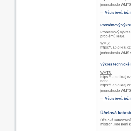
jméno/heslo WMTS 
Výpis jevů, jež
Problémový výkr
Problémový výkres 
problémů kraje.
WMS:
https://uap.olkraj
jméno/heslo WMS 
Výkres technické 
WMTS:
https://uap.olkraj.
nebo
https://uap.olkr
jméno/heslo WMTS 
Výpis jevů, jež
Účelová katast
Účelová katastráln
místech, kde není k