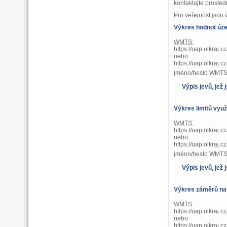
kontaktujte prosted
Pro veřejnost jsou
Výkres hodnot úz
WMTS:
https://uap.olkraj.
nebo
https://uap.olkr
jméno/heslo WMTS 
Výpis jevů, jež
Výkres limitů využ
WMTS:
https://uap.olkraj.
nebo
https://uap.olkr
jméno/heslo WMTS 
Výpis jevů, jež
Výkres záměrů na
WMTS:
https://uap.olkraj
nebo
https://uap.olkr