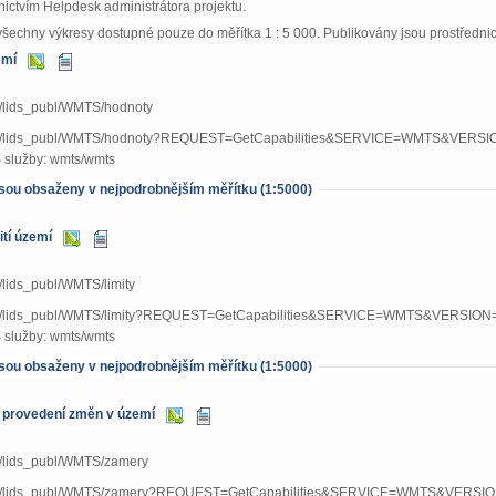
nictvím Helpdesk administrátora projektu.
 všechny výkresy dostupné pouze do měřítka 1 : 5 000. Publikovány jsou prostřed
emí
cz/lids_publ/WMTS/hodnoty
aj.cz/lids_publ/WMTS/hodnoty?REQUEST=GetCapabilities&SERVICE=WMTS&VERSI
služby: wmts/wmts
 jsou obsaženy v nejpodrobnějším měřítku (1:5000)
ití území
cz/lids_publ/WMTS/limity
aj.cz/lids_publ/WMTS/limity?REQUEST=GetCapabilities&SERVICE=WMTS&VERSION=
služby: wmts/wmts
 jsou obsaženy v nejpodrobnějším měřítku (1:5000)
 provedení změn v území
.cz/lids_publ/WMTS/zamery
aj.cz/lids_publ/WMTS/zamery?REQUEST=GetCapabilities&SERVICE=WMTS&VERSIO