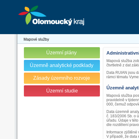
Mapové služby
Územní plány
Administrativní
Mapová služba zobr
Územně analytické podklady
čtvrtletně z dat zá
Data RUIAN jsou dá
rámci tématu Vymez
Zásady územního rozvoje
Územně analyt
Územní studie
Mapová služba posk
pravidelně v týdenn
000, čemuž odpovídá
Data územně analyt
č. 183/2006 Sb. o 
úřadu. Údaje v této
dle rozdělení pravo
Informace zjištěné
V případě, že data