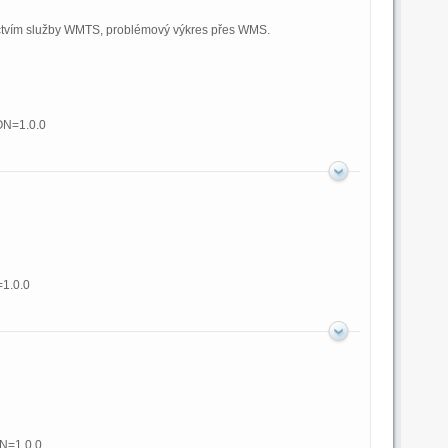
nictvím služby WMTS, problémový výkres přes WMS.
ON=1.0.0
1.0.0
N=1.0.0