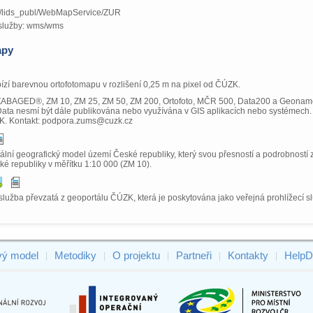
.cz/lids_publ/WebMapService/ZUR
služby: wms/wms
apy
zí barevnou ortofotomapu v rozlišení 0,25 m na pixel od ČÚZK.
ZABAGED®, ZM 10, ZM 25, ZM 50, ZM 200, Ortofoto, MČR 500, Data200 a Geonames
Data nesmí být dále publikována nebo využívána v GIS aplikacích nebo systémech. 
K. Kontakt: podpora.zums@cuzk.cz
lní geografický model území České republiky, který svou přesností a podrobností z
é republiky v měřítku 1:10 000 (ZM 10).
služba převzatá z geoportálu ČÚZK, která je poskytována jako veřejná prohlížecí 
vý model
Metodiky
O projektu
Partneři
Kontakty
HelpD
|
|
|
|
|