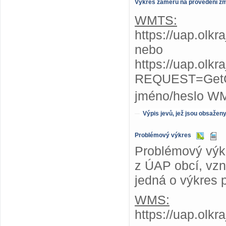
Výkres záměrů na provedení z
WMTS:
https://uap.olk
nebo
https://uap.olk
REQUEST=GetC
jméno/heslo W
Výpis jevů, jež jsou obsažen
Problémový výkres
Problémový výkr
z ÚAP obcí, vzni
jedná o výkres 
WMS:
https://uap.olk