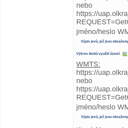
nebo
https://uap.olk
REQUEST=GetC
jméno/heslo W
Výpis jevů, jež jsou obsažen
Výkres limitů využití území
WMTS:
https://uap.olkr
nebo
https://uap.olkr
REQUEST=GetC
jméno/heslo W
Výpis jevů, jež jsou obsažen