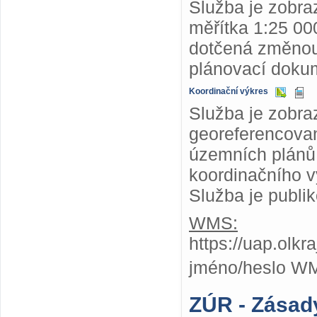
Služba je zobr
měřítka 1:25 000
dotčená změnou
plánovací dokum
Koordinační výkres
Služba je zobra
georeferencovan
územních plánů,
koordinačního v
Služba je publi
WMS:
https://uap.olk
jméno/heslo W
ZÚR - Zásad