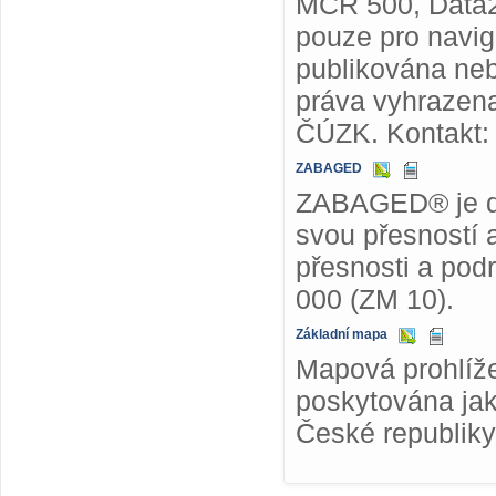
MČR 500, Data2
pouze pro navig
publikována ne
práva vyhrazena
ČÚZK. Kontakt
ZABAGED
ZABAGED® je dig
svou přesností 
přesnosti a pod
000 (ZM 10).
Základní mapa
Mapová prohlíže
poskytována jak
České republiky