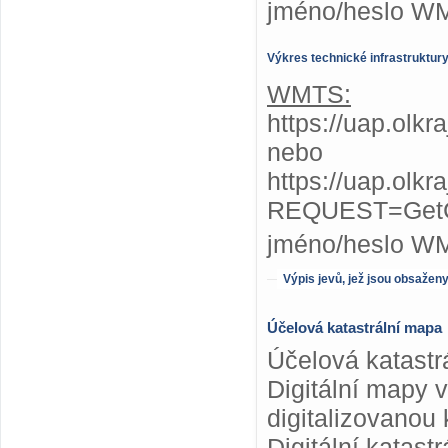
jméno/heslo W
Výkres technické infrastruktur
WMTS:
https://uap.olkr
nebo
https://uap.olkr
REQUEST=GetC
jméno/heslo W
Výpis jevů, jež jsou obsažen
Účelová katastrální mapa
Účelová katastr
Digitální mapy 
digitalizovanou 
Digitální katas