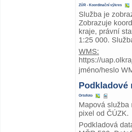
ZÚR - Koordinační výkres
Služba je zobra
Zobrazuje koor
kraje, právní st
1:25 000. Služb
WMS:
https://uap.olk
jméno/heslo W
Podkladové
Ortofoto
Mapová služba n
pixel od ČÚZK.
Podkladová dat