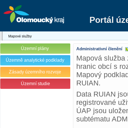
Portál ú
Mapové služby
Územní plány
Administrativní členění
Mapová služba 
Územně analytické podklady
hranic obcí s r
Zásady územního rozvoje
Mapový podklad 
RUIAN.
Územní studie
Data RUIAN jsou
registrované už
ÚAP jsou uložen
subtématu ADM a