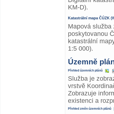
KM-D).
Katastrální mapa ČÚZK 
Mapová služba z
poskytovanou Č
katastrální map
1:5 000).
Územně plá
Přehled územních plánů
Služba je zobra
vrstvě Koordina
Zobrazuje info
existenci a roz
Přehled změn územních plánů