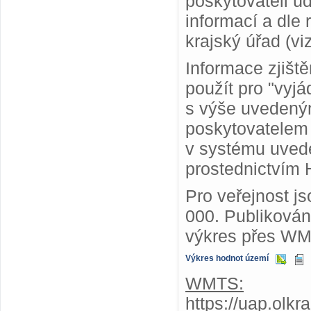
poskytovateli ú
informací a dle
krajský úřad (vi
Informace zjišt
použít pro "vyjá
s výše uvedený
poskytovatelem
v systému uvede
prostednictvím 
Pro veřejnost j
000. Publiková
výkres přes WM
Výkres hodnot území
WMTS:
https://uap.olk