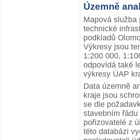
Územně anal
Mapová služba p
technické infra
podkladů Olomou
Výkresy jsou te
1:200 000, 1:10
odpovídá také le
výkresy ÚAP kra
Data územně ana
kraje jsou schr
se dle požadav
stavebním řádu 
pořizovatelé z 
této databázi v