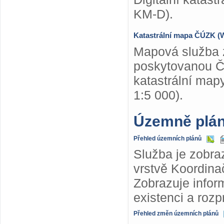
KM-D).
Katastrální mapa ČÚZK 
Mapová služba z
poskytovanou Č
katastrální map
1:5 000).
Územně plá
Přehled územních plánů
Služba je zobra
vrstvě Koordina
Zobrazuje info
existenci a roz
Přehled změn územních plánů