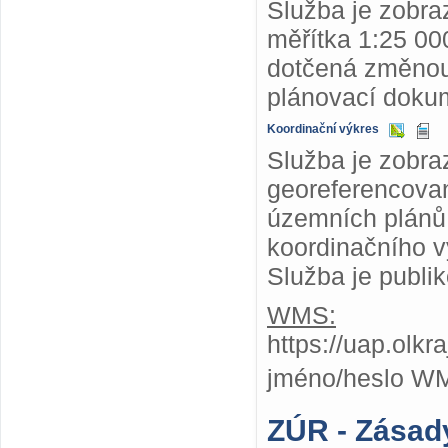
Služba je zobr
měřítka 1:25 000
dotčená změnou
plánovací dokum
Koordinační výkres
Služba je zobra
georeferencovan
územních plánů,
koordinačního v
Služba je publi
WMS:
https://uap.olk
jméno/heslo W
ZÚR - Zásad