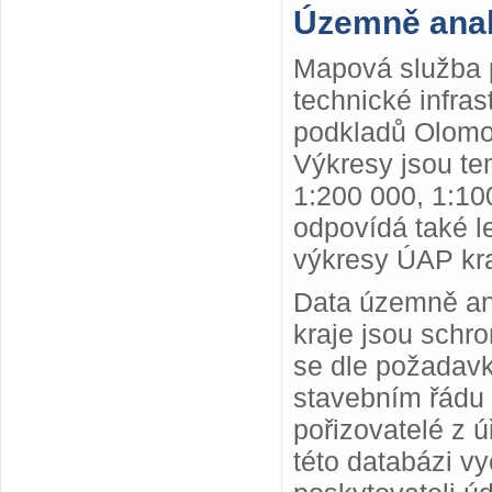
Územně anal
Mapová služba p
technické infra
podkladů Olomou
Výkresy jsou te
1:200 000, 1:10
odpovídá také le
výkresy ÚAP kra
Data územně ana
kraje jsou schr
se dle požadav
stavebním řádu 
pořizovatelé z 
této databázi v