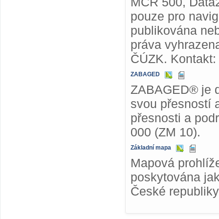
MČR 500, Data2
pouze pro navig
publikována ne
práva vyhrazena
ČÚZK. Kontakt
ZABAGED
ZABAGED® je dig
svou přesností 
přesnosti a pod
000 (ZM 10).
Základní mapa
Mapová prohlíže
poskytována jak
České republiky