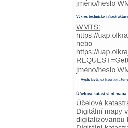
jméno/heslo W
Výkres technické infrastruktur
WMTS:
https://uap.olkr
nebo
https://uap.olkr
REQUEST=GetC
jméno/heslo W
Výpis jevů, jež jsou obsažen
Účelová katastrální mapa
Účelová katastr
Digitální mapy 
digitalizovanou 
Digitální katas