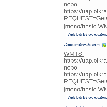
nebo
https://uap.olk
REQUEST=GetC
jméno/heslo W
Výpis jevů, jež jsou obsažen
Výkres limitů využití území
WMTS:
https://uap.olkr
nebo
https://uap.olkr
REQUEST=GetC
jméno/heslo W
Výpis jevů, jež jsou obsažen