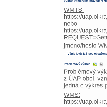
Výkres záměrů na provedení z
WMTS:
https://uap.olk
nebo
https://uap.olk
REQUEST=GetC
jméno/heslo W
Výpis jevů, jež jsou obsažen
Problémový výkres
Problémový výkr
z ÚAP obcí, vzni
jedná o výkres 
WMS:
https://uap.olk