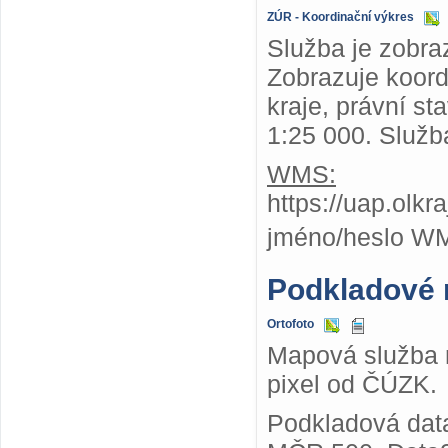
ZÚR - Koordinační výkres
Služba je zobra
Zobrazuje koor
kraje, právní st
1:25 000. Služb
WMS:
https://uap.olk
jméno/heslo W
Podkladové
Ortofoto
Mapová služba n
pixel od ČÚZK.
Podkladová dat