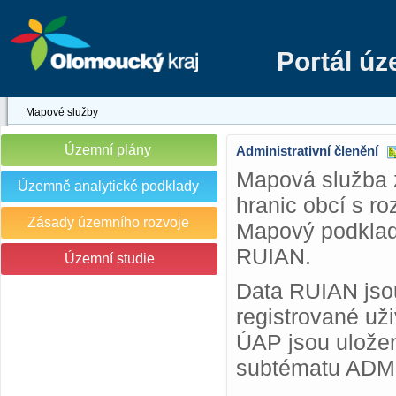
Portál ú
Mapové služby
Územní plány
Administrativní členění
Mapová služba 
Územně analytické podklady
hranic obcí s r
Zásady územního rozvoje
Mapový podklad 
RUIAN.
Územní studie
Data RUIAN jsou
registrované už
ÚAP jsou uložen
subtématu ADM a