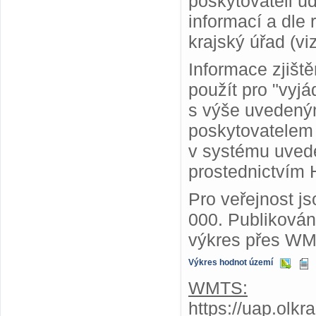
poskytovateli ú
informací a dle
krajský úřad (vi
Informace zjišt
použít pro "vyjá
s výše uvedený
poskytovatelem
v systému uvede
prostednictvím 
Pro veřejnost j
000. Publiková
výkres přes WM
Výkres hodnot území
WMTS:
https://uap.olk