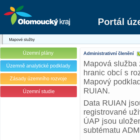
Portál ú
Mapové služby
Územní plány
Administrativní členění
Mapová služba 
Územně analytické podklady
hranic obcí s r
Zásady územního rozvoje
Mapový podklad 
RUIAN.
Územní studie
Data RUIAN jsou
registrované už
ÚAP jsou uložen
subtématu ADM a