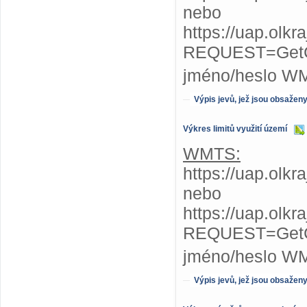
nebo
https://uap.olk
REQUEST=GetC
jméno/heslo W
Výpis jevů, jež jsou obsažen
Výkres limitů využití území
WMTS:
https://uap.olkr
nebo
https://uap.olkr
REQUEST=GetC
jméno/heslo W
Výpis jevů, jež jsou obsažen