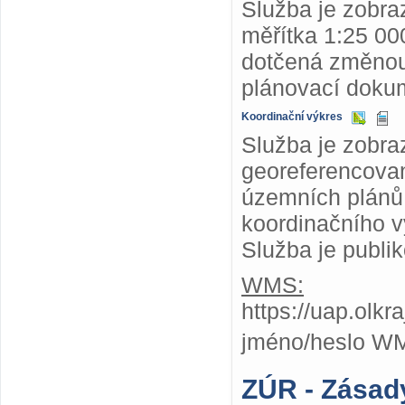
Služba je zobr
měřítka 1:25 000
dotčená změnou
plánovací dokum
Koordinační výkres
Služba je zobra
georeferencovan
územních plánů,
koordinačního v
Služba je publi
WMS:
https://uap.olk
jméno/heslo W
ZÚR - Zásad