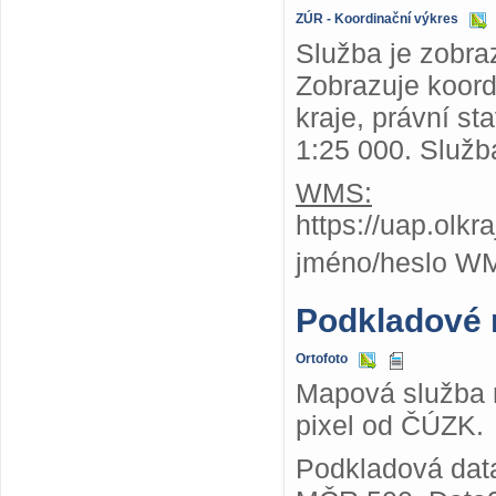
ZÚR - Koordinační výkres
Služba je zobra
Zobrazuje koor
kraje, právní st
1:25 000. Služb
WMS:
https://uap.olk
jméno/heslo W
Podkladové
Ortofoto
Mapová služba n
pixel od ČÚZK.
Podkladová dat