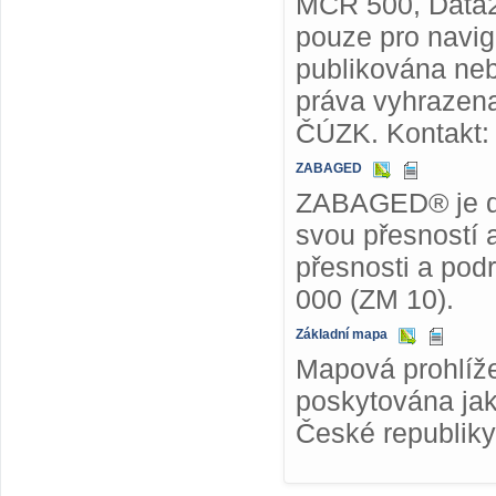
MČR 500, Data2
pouze pro navig
publikována ne
práva vyhrazena
ČÚZK. Kontakt
ZABAGED
ZABAGED® je dig
svou přesností 
přesnosti a pod
000 (ZM 10).
Základní mapa
Mapová prohlíže
poskytována jak
České republiky