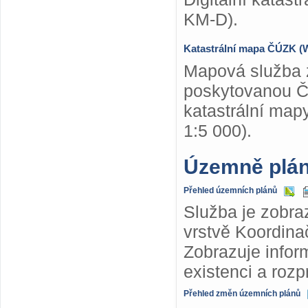
KM-D).
Katastrální mapa ČÚZK 
Mapová služba z
poskytovanou Č
katastrální map
1:5 000).
Územně plá
Přehled územních plánů
Služba je zobra
vrstvě Koordina
Zobrazuje info
existenci a roz
Přehled změn územních plánů