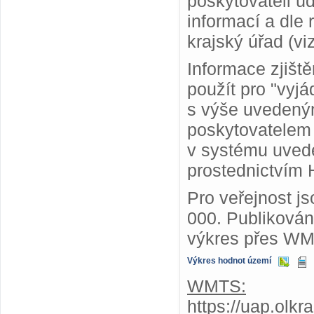
poskytovateli ú
informací a dle
krajský úřad (vi
Informace zjišt
použít pro "vyjá
s výše uvedený
poskytovatelem
v systému uvede
prostednictvím 
Pro veřejnost j
000. Publiková
výkres přes WM
Výkres hodnot území
WMTS:
https://uap.olk