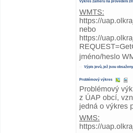
Výkres záměrů na provedení z
WMTS:
https://uap.olk
nebo
https://uap.olk
REQUEST=GetC
jméno/heslo W
Výpis jevů, jež jsou obsažen
Problémový výkres
Problémový výkr
z ÚAP obcí, vzni
jedná o výkres 
WMS:
https://uap.olk