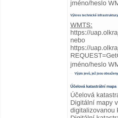
jméno/heslo W
Výkres technické infrastruktur
WMTS:
https://uap.olkr
nebo
https://uap.olkr
REQUEST=GetC
jméno/heslo W
Výpis jevů, jež jsou obsažen
Účelová katastrální mapa
Účelová katastr
Digitální mapy 
digitalizovanou 
Digitální katas