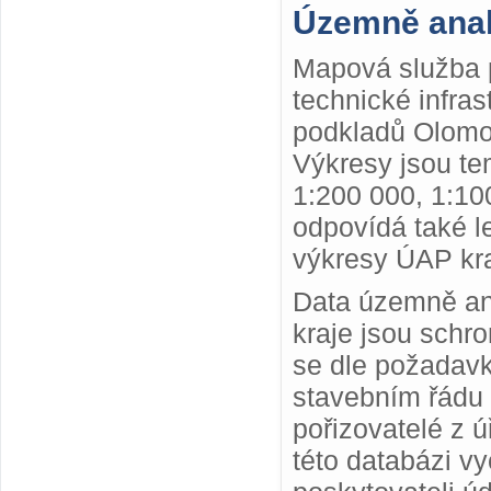
Územně anal
Mapová služba p
technické infra
podkladů Olomou
Výkresy jsou te
1:200 000, 1:10
odpovídá také le
výkresy ÚAP kra
Data územně ana
kraje jsou schr
se dle požadav
stavebním řádu 
pořizovatelé z 
této databázi v