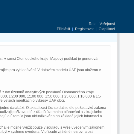
Role - Veřejnost
Přihlásit
|
Registrovat
|
O aplikaci
stí v rámci Olomouckého kraje. Mapový podklad je generován
strojích pro vyhledávání. V datovém modelu ÚAP jsou uložena v
ané z dat územně analytických podkladů Olomouckého kraje
 000, 1:200 000, 1:100 000, 1:50 000, 1:25 000, 1:10 000 a 1:5
ve větších měřítkách o výkresy ÚAP obcí.
edné databázi. O aktualizaci těchto dat se dle požadavků zákona
ualizují pořizovatelé z úřadů územního plánování a z krajského
ajů o území a jsou aktualizována na základě jejich informací a
sítí" a je možné využít pouze v souladu s výše uvedeným zákonem.
být v systému uvedena. V případě zjištěné nesrovnalosti