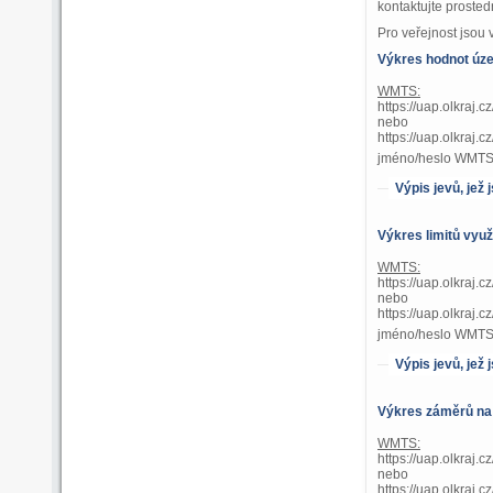
kontaktujte prosted
Pro veřejnost jsou
Výkres hodnot úz
WMTS:
https://uap.olkraj.
nebo
https://uap.olkr
jméno/heslo WMTS 
Výpis jevů, jež
Výkres limitů využ
WMTS:
https://uap.olkraj.
nebo
https://uap.olkr
jméno/heslo WMTS 
Výpis jevů, jež
Výkres záměrů na
WMTS:
https://uap.olkraj
nebo
https://uap.olkr