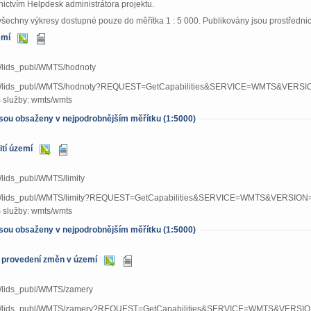
nictvím Helpdesk administrátora projektu.
 všechny výkresy dostupné pouze do měřítka 1 : 5 000. Publikovány jsou prostřed
emí
cz/lids_publ/WMTS/hodnoty
aj.cz/lids_publ/WMTS/hodnoty?REQUEST=GetCapabilities&SERVICE=WMTS&VERSI
služby: wmts/wmts
 jsou obsaženy v nejpodrobnějším měřítku (1:5000)
ití území
cz/lids_publ/WMTS/limity
aj.cz/lids_publ/WMTS/limity?REQUEST=GetCapabilities&SERVICE=WMTS&VERSION=
služby: wmts/wmts
 jsou obsaženy v nejpodrobnějším měřítku (1:5000)
 provedení změn v území
.cz/lids_publ/WMTS/zamery
aj.cz/lids_publ/WMTS/zamery?REQUEST=GetCapabilities&SERVICE=WMTS&VERSIO