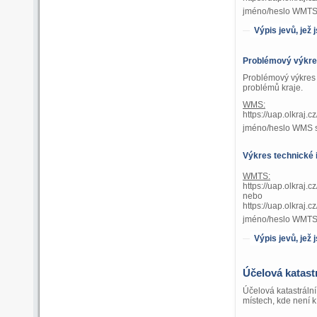
jméno/heslo WMTS 
Výpis jevů, jež
Problémový výkr
Problémový výkres 
problémů kraje.
WMS:
https://uap.olkraj
jméno/heslo WMS 
Výkres technické 
WMTS:
https://uap.olkraj.
nebo
https://uap.olkr
jméno/heslo WMTS 
Výpis jevů, jež
Účelová katast
Účelová katastráln
místech, kde není k