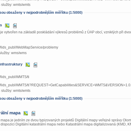
služby: wmts/wmts
 jsou obsaženy v nejpodrobnějším měřítku (1:5000)
es
je vytvořen na základě poskládání výkresů problémů z ÚAP obcí, vzniklých při dvou
.cz/lids_publ/WebMapService/problemy
služby: wms/wms
infrastruktury
cz/lids_publ/WMTS/ti
aj.cz/lids_publ/WMTS/ti?REQUEST=GetCapabilities&SERVICE=WMTS&VERSION=1.0
služby: wmts/wmts
 jsou obsaženy v nejpodrobnějším měřítku (1:5000)
rální mapa
í mapa je jedním ze dvou typizovaných projektů Digitální mapy veřejné správy Olom
 dispozici Digitální katastrální mapa nebo Katastrální mapa digitalizovaná (KMD, K