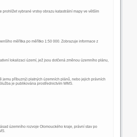
rohlížet vybrané vrstvy obrazu katastrální mapy ve větším
enšího měřítka po měřítko 1:50 000. Zobrazuje informace z
tivní lokalizaci území, jež jsou dotčená změnou územního plánu,
ě jemu příbuzný) platných územních plánů, nebo jejich právních
 Služba je publikována prostřednictvím WMS.
Zásad územního rozvoje Olomouckého kraje, právní stav po
WMS.