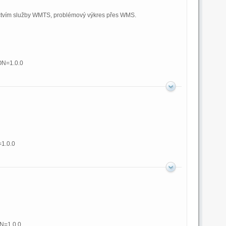
nictvím služby WMTS, problémový výkres přes WMS.
ON=1.0.0
1.0.0
N=1.0.0