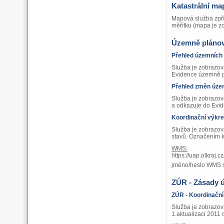
Katastrální m
Mapová služba zpří
měřítku (mapa je z
Územně plánov
Přehled územních
Služba je zobrazov
Evidence územně p
Přehled změn úze
Služba je zobrazov
a odkazuje do Evi
Koordinační výkr
Služba je zobrazov
stavů. Označením k
WMS:
https://uap.olkraj
jméno/heslo WMS 
ZÚR - Zásady 
ZÚR - Koordinační
Služba je zobrazov
1.aktualizaci 2011