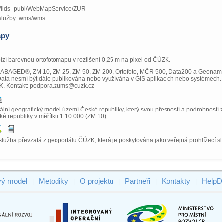
.cz/lids_publ/WebMapService/ZUR
služby: wms/wms
apy
zí barevnou ortofotomapu v rozlišení 0,25 m na pixel od ČÚZK.
ZABAGED®, ZM 10, ZM 25, ZM 50, ZM 200, Ortofoto, MČR 500, Data200 a Geonames
Data nesmí být dále publikována nebo využívána v GIS aplikacích nebo systémech. 
K. Kontakt: podpora.zums@cuzk.cz
lní geografický model území České republiky, který svou přesností a podrobností z
é republiky v měřítku 1:10 000 (ZM 10).
služba převzatá z geoportálu ČÚZK, která je poskytována jako veřejná prohlížecí 
vý model
Metodiky
O projektu
Partneři
Kontakty
HelpD
|
|
|
|
|