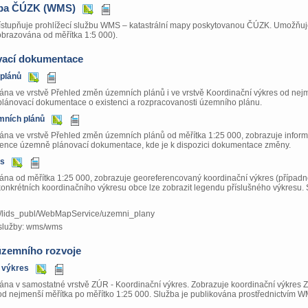
apa ČÚZK (WMS)
stupňuje prohlížecí službu WMS – katastrální mapy poskytovanou ČÚZK. Umožňuje p
obrazována od měřítka 1:5 000).
ací dokumentace
 plánů
ána ve vrstvě Přehled změn územních plánů i ve vrstvě Koordinační výkres od nejm
lánovací dokumentace o existenci a rozpracovanosti územního plánu.
mních plánů
ána ve vrstvě Přehled změn územních plánů od měřítka 1:25 000, zobrazuje informa
dence územně plánovací dokumentace, kde je k dispozici dokumentace změny.
es
ána od měřítka 1:25 000, zobrazuje georeferencovaný koordinační výkres (případn
onkrétních koordinačního výkresu obce lze zobrazit legendu příslušného výkresu.
.cz/lids_publ/WebMapService/uzemni_plany
služby: wms/wms
územního rozvoje
 výkres
ána v samostatné vrstvě ZÚR - Koordinační výkres. Zobrazuje koordinační výkres 
 od nejmenší měřítka po měřítko 1:25 000. Služba je publikována prostřednictvím 