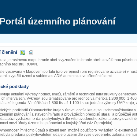
Portál územního plánování
 členění
azuje rastrovou mapu hranic obcí s vyznačením hranic obcí s rozšířenou působno
kladního registru RUIAN.
le využívána v Mapovém portálu (pro veřejnost i pro registrované uživatele) v ná
ení a využití území a subtématu ADM administrativní členění území.
ické podklady
ytuje aktuální výkresy hodnot, limitů, záměrů a technické infrastruktury generov
ích intervalech. Výkresy jsou tematizované pro jednotlivá měřítka 1:800 000, 1:400
 také legenda. V měřítkách 1:800 tis. až 1:100 tis. se jedná o výkresy ÚAP kraje, 
ických podkladů Olomouckého kraje v úrovni obcí a kraje jsou schromažďována v j
územním plánování a stavebním řádu a prováděcích předpisů starají a průběžně akt
 databázi vycházení z dat poskytnutých dle víše uvedeného zákona poskytovateli úd
mocí mezi úřady územního plánování a krajský úřad (viz O projektu).
 vyhodnocením těchto údajů o území není možné použít pro "vyjádření o existenci 
 nebyla předána poskytovatelem údaje o území dle výše uvedeného zákona, nemusí 