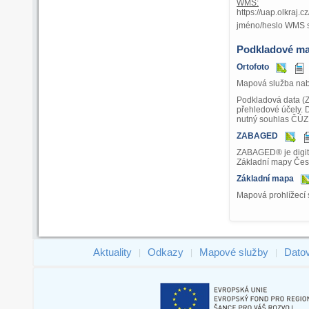
WMS:
https://uap.olkraj
jméno/heslo WMS 
Podkladové m
Ortofoto
Mapová služba nabí
Podkladová data (
přehledové účely. 
nutný souhlas ČÚZ
ZABAGED
ZABAGED® je digitá
Základní mapy Česk
Základní mapa
Mapová prohlížecí 
Aktuality
Odkazy
Mapové služby
Dato
|
|
|