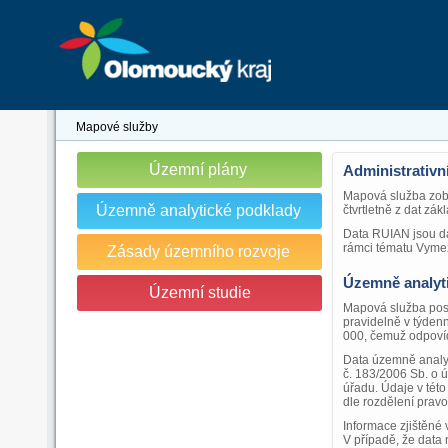
Mapové služby
Územní plány
Administrativní
Mapová služba zobr
Územně analytické podklady
čtvrtletně z dat zá
Data RUIAN jsou dá
rámci tématu Vymez
Zásady územního rozvoje
Územně analyt
Územní studie
Mapová služba posk
pravidelně v týdenn
000, čemuž odpovídá
Data územně analyt
č. 183/2006 Sb. o 
úřadu. Údaje v této
dle rozdělení pravo
Informace zjištěné
V případě, že data