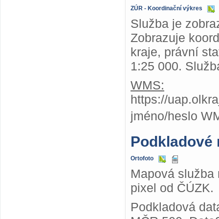
ZÚR - Koordinační výkres
Služba je zobra
Zobrazuje koor
kraje, právní st
1:25 000. Služb
WMS:
https://uap.olk
jméno/heslo W
Podkladové
Ortofoto
Mapová služba n
pixel od ČÚZK.
Podkladová dat