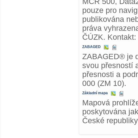
MČR 500, Data2
pouze pro navig
publikována ne
práva vyhrazena
ČÚZK. Kontakt
ZABAGED
ZABAGED® je dig
svou přesností 
přesnosti a pod
000 (ZM 10).
Základní mapa
Mapová prohlíže
poskytována jak
České republiky