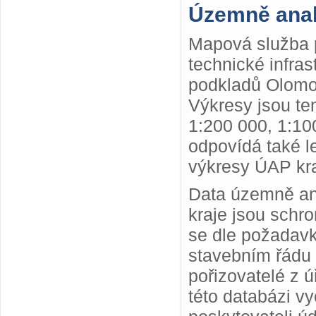
Územně anal
Mapová služba p
technické infra
podkladů Olomou
Výkresy jsou te
1:200 000, 1:10
odpovídá také le
výkresy ÚAP kra
Data územně ana
kraje jsou schr
se dle požadav
stavebním řádu 
pořizovatelé z 
této databázi v