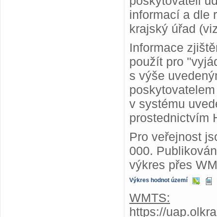
poskytovateli ú
informací a dle
krajský úřad (vi
Informace zjišt
použít pro "vyjá
s výše uvedený
poskytovatelem
v systému uvede
prostednictvím 
Pro veřejnost j
000. Publiková
výkres přes WM
Výkres hodnot území
WMTS:
https://uap.olk