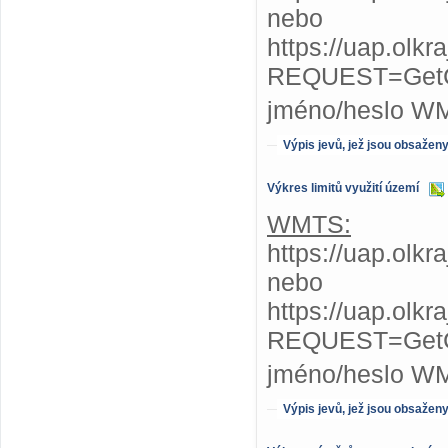
nebo
https://uap.olk
REQUEST=GetC
jméno/heslo W
Výpis jevů, jež jsou obsažen
Výkres limitů využití území
WMTS:
https://uap.olkr
nebo
https://uap.olkr
REQUEST=GetC
jméno/heslo W
Výpis jevů, jež jsou obsažen