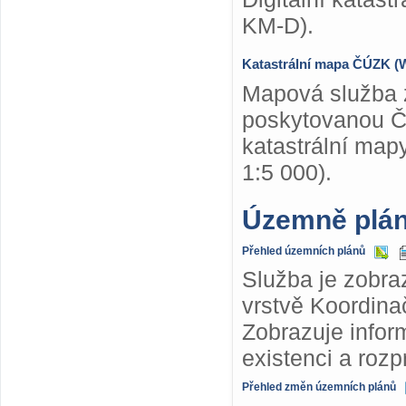
KM-D).
Katastrální mapa ČÚZK 
Mapová služba z
poskytovanou Č
katastrální map
1:5 000).
Územně plá
Přehled územních plánů
Služba je zobra
vrstvě Koordina
Zobrazuje info
existenci a roz
Přehled změn územních plánů