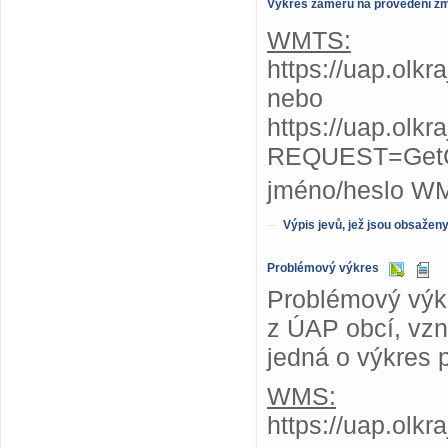
Výkres záměrů na provedení z
WMTS:
https://uap.olk
nebo
https://uap.olk
REQUEST=GetC
jméno/heslo W
Výpis jevů, jež jsou obsažen
Problémový výkres
Problémový výkr
z ÚAP obcí, vzni
jedná o výkres 
WMS:
https://uap.olk