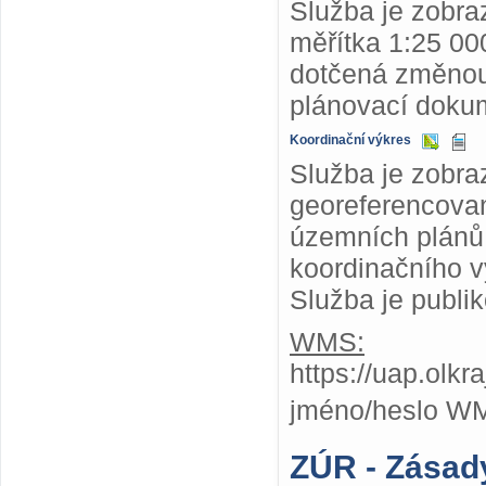
Služba je zobr
měřítka 1:25 000
dotčená změnou
plánovací dokum
Koordinační výkres
Služba je zobra
georeferencovan
územních plánů,
koordinačního v
Služba je publi
WMS:
https://uap.olk
jméno/heslo W
ZÚR - Zásad