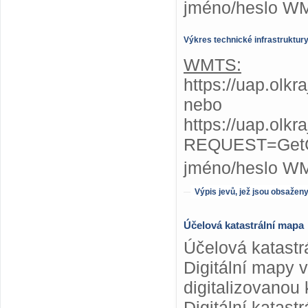
jméno/heslo W
Výkres technické infrastruktur
WMTS:
https://uap.olkr
nebo
https://uap.olkr
REQUEST=GetC
jméno/heslo W
Výpis jevů, jež jsou obsažen
Účelová katastrální mapa
Účelová katastr
Digitální mapy 
digitalizovanou 
Digitální katas