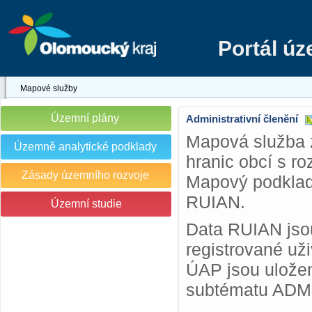
Portál ú
Mapové služby
Územní plány
Administrativní členění
Mapová služba 
Územně analytické podklady
hranic obcí s r
Zásady územního rozvoje
Mapový podklad 
RUIAN.
Územní studie
Data RUIAN jsou
registrované už
ÚAP jsou uložen
subtématu ADM a