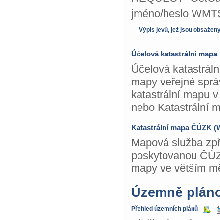
jméno/heslo WMTS
Výpis jevů, jež jsou obsažen
Účelová katastrální mapa
Účelová katastráln
mapy veřejné sprá
katastrální mapu v 
nebo Katastrální 
Katastrální mapa ČÚZK 
Mapová služba zpř
poskytovanou ČÚZK
mapy ve větším mě
Územně plán
Přehled územních plánů