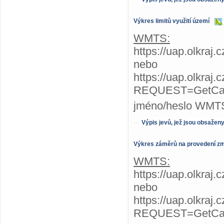
Výkres limitů využití území
WMTS:
https://uap.olkraj.
nebo
https://uap.olkraj
REQUEST=GetCap
jméno/heslo WMTS
Výpis jevů, jež jsou obsažen
Výkres záměrů na provedení z
WMTS:
https://uap.olkraj
nebo
https://uap.olkraj
REQUEST=GetCap