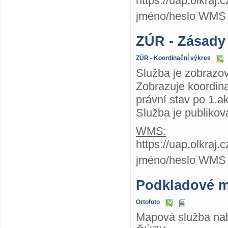
https://uap.olkra
jméno/heslo WMS
ZÚR - Zásady
ZÚR - Koordinační výkres
Služba je zobrazo
Zobrazuje koordin
právní stav po 1.a
Služba je publiko
WMS:
https://uap.olkra
jméno/heslo WMS
Podkladové 
Ortofoto
Mapová služba nabí