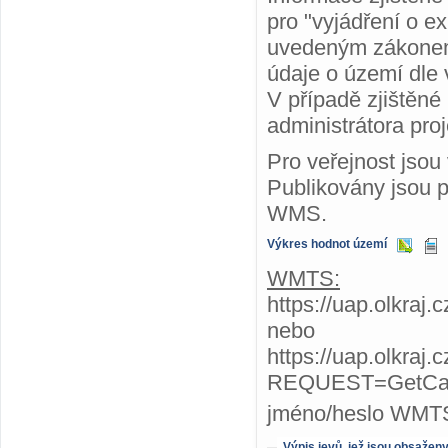
pro "vyjádření o ex
uvedeným zákonem.
údaje o území dle
V případě zjištěné
administrátora proj
Pro veřejnost jsou
Publikovány jsou 
WMS.
Výkres hodnot území
WMTS:
https://uap.olkraj
nebo
https://uap.olkraj
REQUEST=GetCap
jméno/heslo WMTS
Výpis jevů, jež jsou obsažen