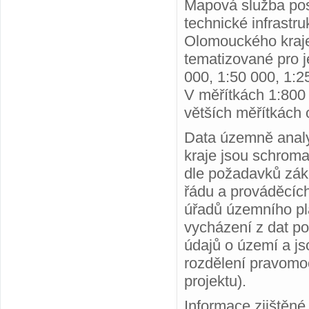
Mapová služba posk
technické infrastr
Olomouckého kraje 
tematizované pro j
000, 1:50 000, 1:2
V měřítkách 1:800 
větších měřítkách
Data územně analy
kraje jsou schroma
dle požadavků zák
řádu a prováděcích
úřadů územního plá
vycházení z dat p
údajů o území a js
rozdělení pravomoc
projektu).
Informace zjištěn