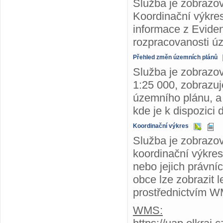
Služba je zobrazo
Koordinační výkre
informace z Evide
rozpracovanosti ú
Přehled změn územních plánů
Služba je zobrazo
1:25 000, zobrazuj
územního plánu, a
kde je k dispozic
Koordinační výkres
Služba je zobrazo
koordinační výkres
nebo jejich právn
obce lze zobrazit 
prostřednictvím 
WMS: