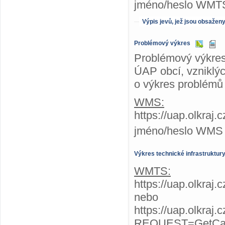
jméno/heslo WMTS
Výpis jevů, jež jsou obsažen
Problémový výkres
Problémový výkres
ÚAP obcí, vzniklýc
o výkres problémů 
WMS:
https://uap.olkraj
jméno/heslo WMS
Výkres technické infrastruktur
WMTS:
https://uap.olkraj.
nebo
https://uap.olkraj.
REQUEST=GetCap