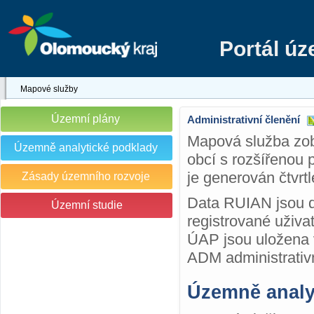
Portál ú
Mapové služby
Územní plány
Administrativní členění
Mapová služba zob
Územně analytické podklady
obcí s rozšířenou
je generován čtvrt
Zásady územního rozvoje
Data RUIAN jsou d
Územní studie
registrované uživa
ÚAP jsou uložena 
ADM administrativ
Územně analy