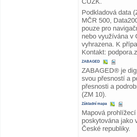
ČÚZK.
Podkladová data 
MČR 500, Data200
pouze pro navigačn
nebo využívána v 
vyhrazena. K příp
Kontakt: podpora
ZABAGED
ZABAGED® je digit
svou přesností a p
přesnosti a podrob
(ZM 10).
Základní mapa
Mapová prohlížecí 
poskytována jako v
České republiky.