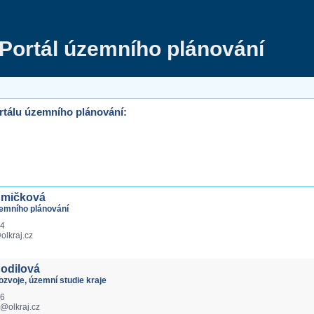
Portál územního plánování
rtálu územního plánování:
Smičková
zemního plánování
24
lkraj.cz
hodilová
zvoje, územní studie kraje
36
a@olkraj.cz