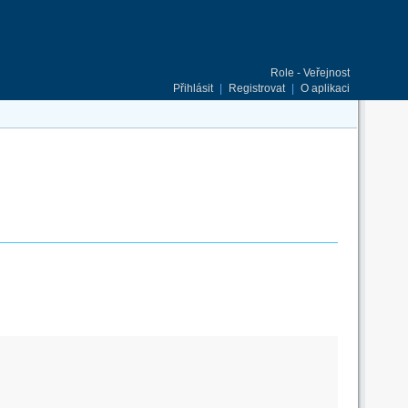
Role - Veřejnost
Přihlásit
|
Registrovat
|
O aplikaci