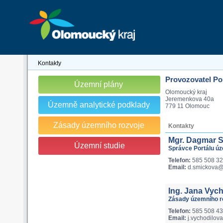
Kontakty
Provozovatel Po
Územní plány
Olomoucký kraj
Jeremenkova 40a
Územně analytické podklady
779 11 Olomouc
Zásady územního rozvoje
Kontakty
Mgr. Dagmar 
Územní studie
Správce Portálu ú
Telefon:
585 508 3
Email:
d.smickova@o
Ing. Jana Vyc
Zásady územního ro
Telefon:
585 508 4
Email:
j.vychodilov