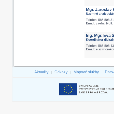
Mgr. Jaroslav 
Územně analytické
Telefon:
585 508 3
Email:
j.frehar@olkr
Ing. Mgr. Eva 
Koordinátor digitá
Telefon:
585 508 4
Email:
e.sztwioroko
Aktuality
Odkazy
Mapové služby
Dato
|
|
|