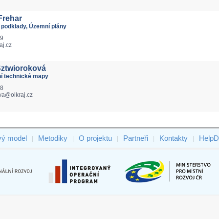
Frehar
 podklady, Územní plány
19
aj.cz
Sztwioroková
lní technické mapy
38
va@olkraj.cz
vý model
Metodiky
O projektu
Partneři
Kontakty
HelpD
|
|
|
|
|