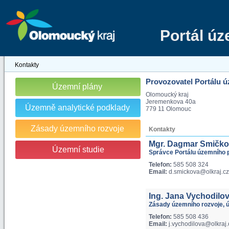
Portál ú
Kontakty
Provozovatel Portálu 
Územní plány
Olomoucký kraj
Jeremenkova 40a
Územně analytické podklady
779 11 Olomouc
Zásady územního rozvoje
Kontakty
Mgr. Dagmar Smičk
Územní studie
Správce Portálu územního 
Telefon:
585 508 324
Email:
d.smickova@olkraj.cz
Ing. Jana Vychodilo
Zásady územního rozvoje, ú
Telefon:
585 508 436
Email:
j.vychodilova@olkraj.