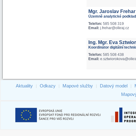
Mgr. Jaroslav Frehar
Územně analytické podklad
Telefon:
585 508 319
Email:
j.frehar@olkraj.cz
Ing. Mgr. Eva Sztwio
Koordinátor digitální techn
Telefon:
585 508 438
Email:
e.sztwiorokova@olkra
Aktuality
Odkazy
Mapové služby
Datový model
|
|
|
|
Mapový