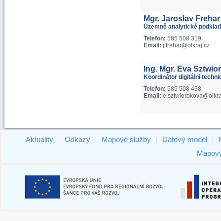
Mgr. Jaroslav Frehar
Územně analytické podklad
Telefon:
585 508 319
Email:
j.frehar@olkraj.cz
Ing. Mgr. Eva Sztwio
Koordinátor digitální techn
Telefon:
585 508 438
Email:
e.sztwiorokova@olkra
Aktuality
Odkazy
Mapové služby
Datový model
|
|
|
|
Mapový