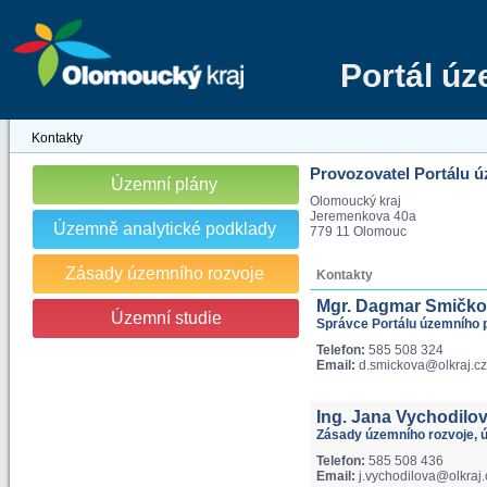
Portál ú
Kontakty
Provozovatel Portálu 
Územní plány
Olomoucký kraj
Jeremenkova 40a
Územně analytické podklady
779 11 Olomouc
Zásady územního rozvoje
Kontakty
Mgr. Dagmar Smičk
Územní studie
Správce Portálu územního 
Telefon:
585 508 324
Email:
d.smickova@olkraj.cz
Ing. Jana Vychodilo
Zásady územního rozvoje, ú
Telefon:
585 508 436
Email:
j.vychodilova@olkraj.