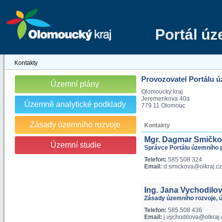
Portál ú
Kontakty
Provozovatel Portálu 
Územní plány
Olomoucký kraj
Jeremenkova 40a
Územně analytické podklady
779 11 Olomouc
Zásady územního rozvoje
Kontakty
Mgr. Dagmar Smičk
Územní studie
Správce Portálu územního 
Telefon:
585 508 324
Email:
d.smickova@olkraj.cz
Ing. Jana Vychodilo
Zásady územního rozvoje, ú
Telefon:
585 508 436
Email:
j.vychodilova@olkraj.