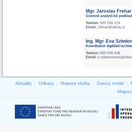
Mgr. Jaroslav Frehar
Územně analytické podklad
Telefon:
585 508 319
Email:
j.frehar@olkraj.cz
Ing. Mgr. Eva Sztwio
Koordinátor digitální techn
Telefon:
585 508 438
Email:
e.sztwiorokova@olkra
Aktuality
Odkazy
Mapové služby
Datový model
|
|
|
|
Mapový