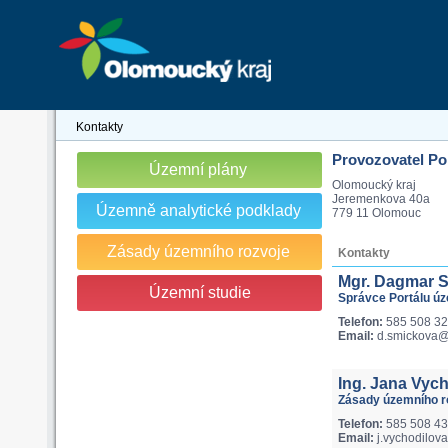
Kontakty
Provozovatel Po
Územní plány
Olomoucký kraj
Jeremenkova 40a
Územně analytické podklady
779 11 Olomouc
Zásady územního rozvoje
Kontakty
Mgr. Dagmar 
Územní studie
Správce Portálu ú
Telefon:
585 508 3
Email:
d.smickova@o
Ing. Jana Vyc
Zásady územního ro
Telefon:
585 508 4
Email:
j.vychodilov