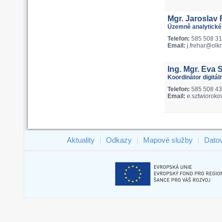
Mgr. Jaroslav 
Územně analytické
Telefon:
585 508 3
Email:
j.frehar@olkr
Ing. Mgr. Eva 
Koordinátor digitá
Telefon:
585 508 4
Email:
e.sztwioroko
Aktuality
Odkazy
Mapové služby
Dato
|
|
|