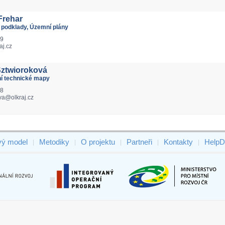
Frehar
 podklady, Územní plány
19
aj.cz
Sztwioroková
lní technické mapy
38
va@olkraj.cz
vý model
Metodiky
O projektu
Partneři
Kontakty
HelpD
|
|
|
|
|