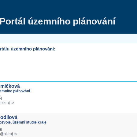
Portál územního plánování
rtálu územního plánování:
Smičková
zemního plánování
24
lkraj.cz
hodilová
zvoje, územní studie kraje
36
a@olkraj.cz