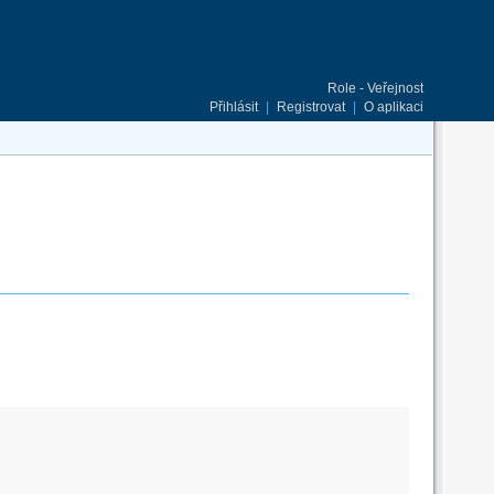
Role - Veřejnost
Přihlásit
|
Registrovat
|
O aplikaci