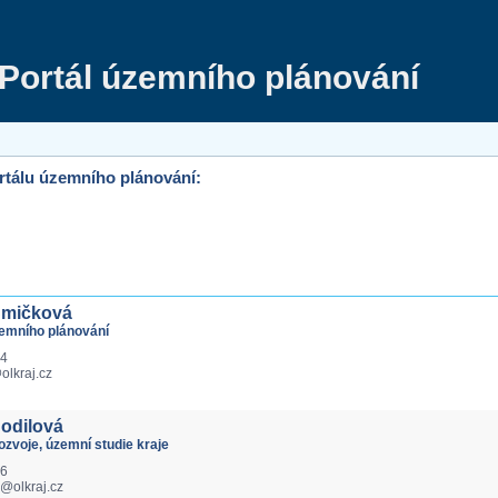
Portál územního plánování
rtálu územního plánování:
Smičková
zemního plánování
24
lkraj.cz
hodilová
zvoje, územní studie kraje
36
a@olkraj.cz