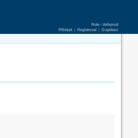
Role - Veřejnost
Přihlásit
|
Registrovat
|
O aplikaci