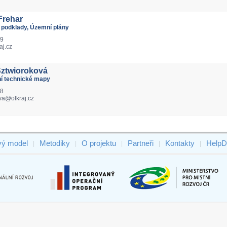
Frehar
 podklady, Územní plány
19
aj.cz
Sztwioroková
lní technické mapy
38
va@olkraj.cz
vý model
Metodiky
O projektu
Partneři
Kontakty
HelpD
|
|
|
|
|