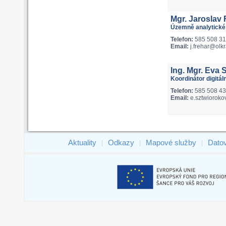
Mgr. Jaroslav 
Územně analytické
Telefon:
585 508 3
Email:
j.frehar@olkr
Ing. Mgr. Eva 
Koordinátor digitá
Telefon:
585 508 4
Email:
e.sztwioroko
Aktuality
Odkazy
Mapové služby
Dato
|
|
|