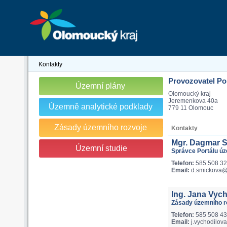
Kontakty
Provozovatel Po
Územní plány
Olomoucký kraj
Jeremenkova 40a
Územně analytické podklady
779 11 Olomouc
Zásady územního rozvoje
Kontakty
Mgr. Dagmar 
Územní studie
Správce Portálu ú
Telefon:
585 508 3
Email:
d.smickova@o
Ing. Jana Vyc
Zásady územního ro
Telefon:
585 508 4
Email:
j.vychodilov