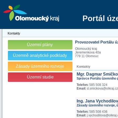
Portál ú
Kontakty
Provozovatel Portálu 
Územní plány
Olomoucký kraj
Jeremenkova 40a
Územně analytické podklady
779 11 Olomouc
Zásady územního rozvoje
Kontakty
Mgr. Dagmar Smičk
Územní studie
Správce Portálu územního 
Telefon:
585 508 324
Email:
d.smickova@olkraj.cz
Ing. Jana Vychodilo
Zásady územního rozvoje, ú
Telefon:
585 508 436
Email:
j.vychodilova@olkraj.