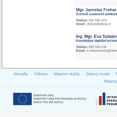
Mgr. Jaroslav Frehar
Územně analytické podklad
Telefon:
585 508 319
Email:
j.frehar@olkraj.cz
Ing. Mgr. Eva Sztwio
Koordinátor digitální techn
Telefon:
585 508 438
Email:
e.sztwiorokova@olkra
Aktuality
Odkazy
Mapové služby
Datový model
|
|
|
|
Mapový