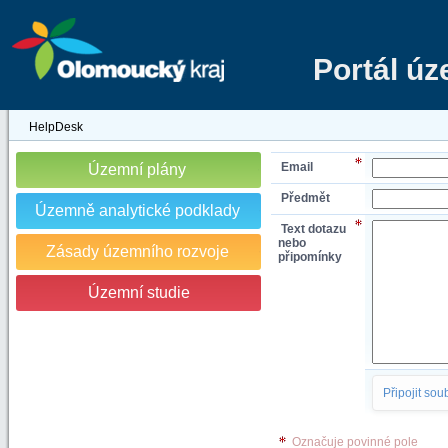
Portál ú
HelpDesk
Email
Územní plány
Předmět
Územně analytické podklady
Text dotazu
nebo
Zásady územního rozvoje
připomínky
Územní studie
Připojit sou
Označuje povinné pole