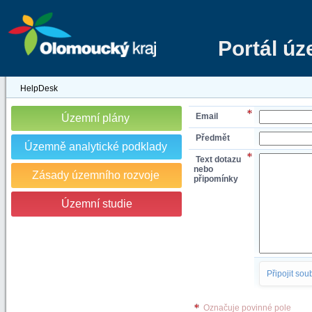
Portál ú
HelpDesk
Email
Územní plány
Předmět
Územně analytické podklady
Text dotazu
nebo
Zásady územního rozvoje
připomínky
Územní studie
Připojit sou
Označuje povinné pole