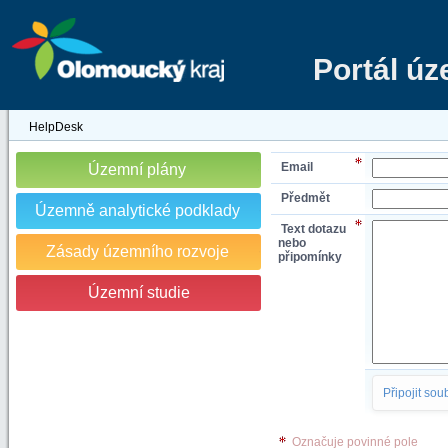
Portál ú
HelpDesk
Email
Územní plány
Předmět
Územně analytické podklady
Text dotazu
nebo
Zásady územního rozvoje
připomínky
Územní studie
Připojit sou
Označuje povinné pole