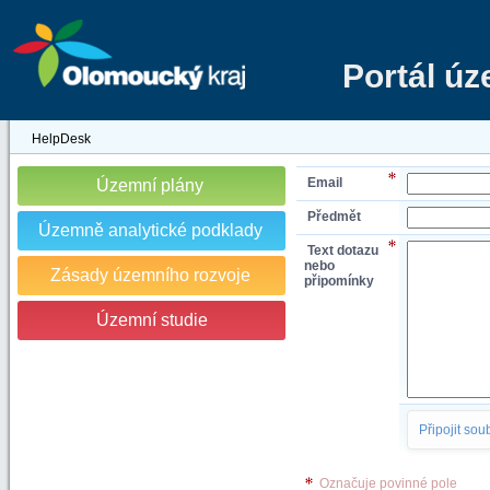
Portál ú
HelpDesk
Email
Územní plány
Předmět
Územně analytické podklady
Text dotazu
nebo
Zásady územního rozvoje
připomínky
Územní studie
Připojit sou
Označuje povinné pole