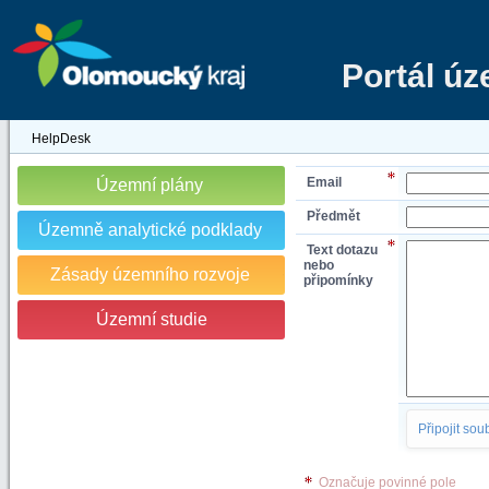
Portál ú
HelpDesk
Email
Územní plány
Předmět
Územně analytické podklady
Text dotazu
nebo
Zásady územního rozvoje
připomínky
Územní studie
Připojit sou
Označuje povinné pole