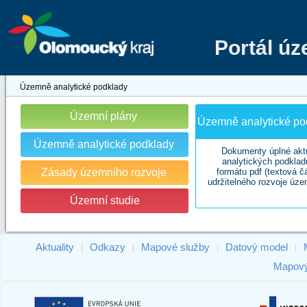
Portál ú
Územně analytické podklady
Územní plány
Územně analytické pod
Územně analytické podklady
Dokumenty úplné akt
analytických podklad
Zásady územního rozvoje
formátu pdf (textová č
udržitelného rozvoje úze
Územní studie
Aktuality
Odkazy
Mapové služby
Datový model
|
|
|
|
Mapový