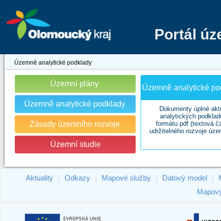
Portál ú
Územně analytické podklady
Územní plány
Územně analytické pod
Územně analytické podklady
Dokumenty úplné akt
analytických podklad
Zásady územního rozvoje
formátu pdf (textová č
udržitelného rozvoje úze
Územní studie
Aktuality
Odkazy
Mapové služby
Datový model
|
|
|
|
Mapový