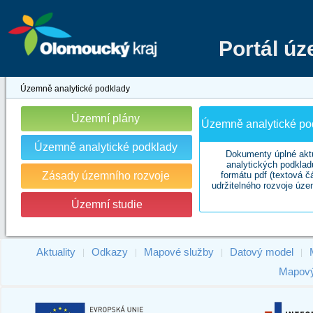
Portál ú
Územně analytické podklady
Územní plány
Územně analytické pod
Územně analytické podklady
Dokumenty úplné akt
analytických podklad
Zásady územního rozvoje
formátu pdf (textová č
udržitelného rozvoje úze
Územní studie
Aktuality
Odkazy
Mapové služby
Datový model
|
|
|
|
Mapový