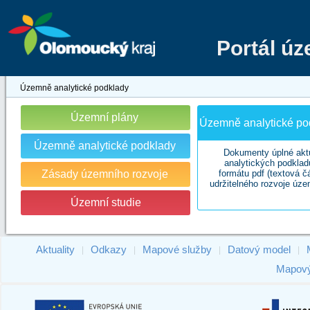
Portál ú
Územně analytické podklady
Územní plány
Územně analytické pod
Územně analytické podklady
Dokumenty úplné akt
analytických podklad
Zásady územního rozvoje
formátu pdf (textová č
udržitelného rozvoje úze
Územní studie
Aktuality
Odkazy
Mapové služby
Datový model
|
|
|
|
Mapový