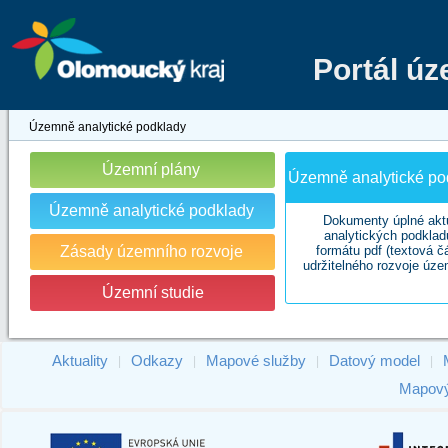
Portál ú
Územně analytické podklady
Územní plány
Územně analytické pod
Územně analytické podklady
Dokumenty úplné akt
analytických podklad
Zásady územního rozvoje
formátu pdf (textová č
udržitelného rozvoje úze
Územní studie
Aktuality
Odkazy
Mapové služby
Datový model
|
|
|
|
Mapový