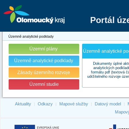
Portál ú
Územně analytické podklady
Územní plány
Územně analytické pod
Územně analytické podklady
Dokumenty úplné akt
analytických podklad
Zásady územního rozvoje
formátu pdf (textová č
udržitelného rozvoje úze
Územní studie
Aktuality
Odkazy
Mapové služby
Datový model
|
|
|
|
Mapový