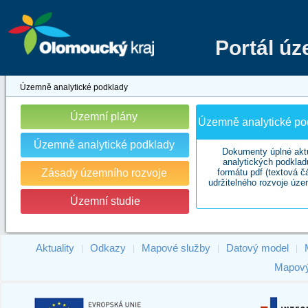
Portál ú
Územně analytické podklady
Územní plány
Územně analytické pod
Územně analytické podklady
Dokumenty úplné akt
analytických podklad
Zásady územního rozvoje
formátu pdf (textová č
udržitelného rozvoje úze
Územní studie
Aktuality
Odkazy
Mapové služby
Datový model
|
|
|
|
Mapový