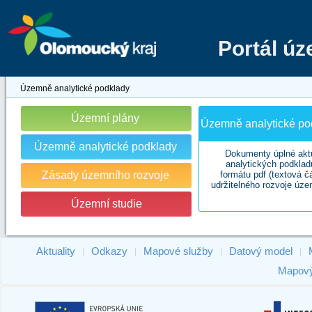
Portál ú
Územně analytické podklady
Územní plány
Územně analytické pod
Územně analytické podklady
Dokumenty úplné akt
analytických podklad
Zásady územního rozvoje
formátu pdf (textová č
udržitelného rozvoje úze
Územní studie
Aktuality
Odkazy
Mapové služby
Datový model
|
|
|
|
Mapový