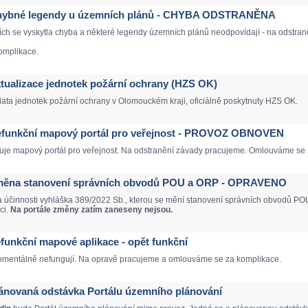
- Chybné legendy u územních plánů - CHYBA ODSTRANĚNA
ích se vyskytla chyba a některé legendy územních plánů neodpovídají - na odstr
omplikace.
Aktualizace jednotek požární ochrany (HZS OK)
data jednotek požární ochrany v Olomouckém kraji, oficiálně poskytnuty HZS OK.
 Nefunkční mapový portál pro veřejnost - PROVOZ OBNOVEN
je mapový portál pro veřejnost. Na odstranění závady pracujeme. Omlouváme se 
 Změna stanovení správních obvodů POU a ORP - OPRAVENO
a účinnosti vyhláška 389/2022 Sb., kterou se mění stanovení správních obvodů POU
ci.
Na portále změny zatím zaneseny nejsou.
Nefunkční mapové aplikace - opět funkční
mentálně nefungují. Na opravě pracujeme a omlouváme se za komplikace.
Plánovaná odstávka Portálu územního plánování