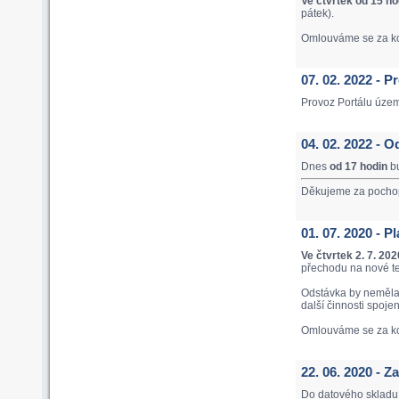
Ve čtvrtek od 15 ho
pátek).
Omlouváme se za ko
07. 02. 2022 - 
Provoz Portálu úze
04. 02. 2022 - O
Dnes
od 17 hodin
bu
Děkujeme za pocho
01. 07. 2020 - 
Ve čtvrtek 2. 7. 20
přechodu na nové t
Odstávka by neměla 
další činnosti spoje
Omlouváme se za ko
22. 06. 2020 - 
Do datového skladu