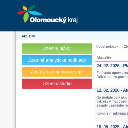
Aktuality
Počet položek
Územní plány
Aktuality
Územně analytické podklady
24. 02. 2026 - 
Zásady územního rozvoje
Z důvodu úprav v te
Děkujeme za pocho
Územní studie
12. 02. 2026 - 
Na portále byly akt
výkresy v mapovém p
zásady územního roz
Kompletní informac
19. 05. 2025 - 