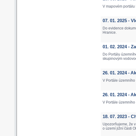
V mapovém portálu b
07. 01. 2025 - 
Do evidence dokume
Hranice.
01. 02. 2024 - 
Do Portálu územníh
skupinovým vodovod
26. 01. 2024 - A
V Portále územního p
26. 01. 2024 - 
V Portále územního
18. 07. 2023 -
Upozorňujeme, že v 
o území jižní části