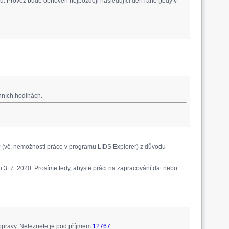
. Provoz bude obnoven nejpozději následující den ráno (tedy v
nních hodinách.
 (vč. nemožnosti práce v programu LIDS Explorer) z důvodu
 3. 7. 2020. Prosíme tedy, abyste práci na zapracování dat nebo
pravy. Neleznete je pod příjmem
12767
.