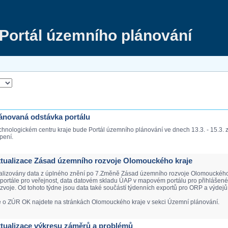
Portál územního plánování
Plánovaná odstávka portálu
chnologickém centru kraje bude Portál územního plánování ve dnech 13.3. - 15.3.
pení.
Aktualizace Zásad územního rozvoje Olomouckého kraje
ualizovány data z úplného znění po 7.Změně Zásad územního rozvoje Olomouckého k
ortále pro veřejnost, data datovém skladu ÚAP v mapovém portálu pro přihlášené. 
voje. Od tohoto týdne jsou data také součástí týdenních exportů pro ORP a výdejů 
e o ZÚR OK najdete na stránkách Olomouckého kraje v sekci Územní plánování.
Aktualizace výkresu záměrů a problémů