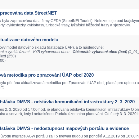
Zapracována data StreetNET
 byla zapracována data firmy CEDA (StreetNEt Tourist). Neleznete je pod krajsk
y: cyklostezky, cyklotrasy, turistické trasy, lyžařské běžecké trasy a sjezdovky.
Aktualizace datového modelu
tový model datového skladu (databáze ÚAP), a to následovně:
í a využití území - VYB vybavenost obce -
Občanské vybavení obce (bod)
(ft_0
ext (250)
100)
Nová metodika pro zpracování ÚAP obcí 2020
yla přidána aktualizovaná metodika pro Zpracování ÚAP obcí, platná pro úplnou a
75.
Odstávka DMVS - odstávka komunikační infrastruktury 2. 3. 2020
nes 2. 3. 2020 od 17:00 hod. je plánovaná odstávka komunikační infrastruktury O
tra a serverů, tedy i nefunkčnost Portálu územního plánování. Od úterý 3. 3. 2020 
 Odstávka DMVS - nedostupnost mapových portálu a evidence
 důvodu migrace AGW portálu za F5 firewall budou od pondělí 9.12.2019 od 16:00