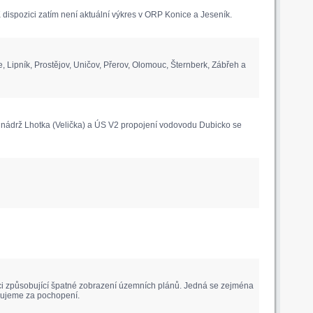
ispozici zatím není aktuální výkres v ORP Konice a Jeseník.
pník, Prostějov, Uničov, Přerov, Olomouc, Šternberk, Zábřeh a
nádrž Lhotka (Velička) a ÚS V2 propojení vodovodu Dubicko se
aci způsobující špatné zobrazení územních plánů. Jedná se zejména
ěkujeme za pochopení.