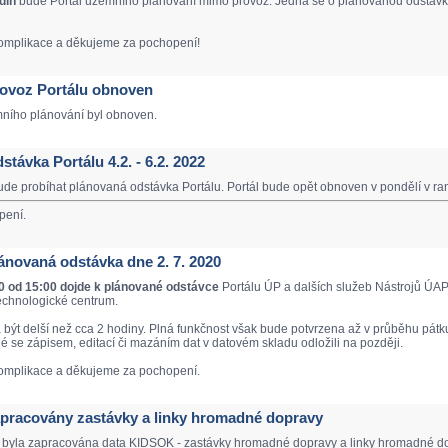
din
bude Portál územního plánování mimo provoz. Jedná se o plánovanou odstávku
mplikace a děkujeme za pochopení!
Provoz Portálu obnoven
mního plánování byl obnoven.
dstávka Portálu 4.2. - 6.2. 2022
de probíhat plánovaná odstávka Portálu. Portál bude opět obnoven v pondělí v ra
pení.
Plánovaná odstávka dne 2. 7. 2020
20 od 15:00 dojde k plánované odstávce
Portálu ÚP a dalších služeb Nástrojů ÚAP
echnologické centrum.
být delší než cca 2 hodiny. Plná funkčnost však bude potvrzena až v průběhu pátku
né se zápisem, editací či mazáním dat v datovém skladu odložili na později.
mplikace a děkujeme za pochopení.
Zapracovány zastávky a linky hromadné dopravy
 byla zapracována data KIDSOK - zastávky hromadné dopravy a linky hromadné do