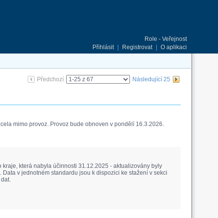
Role - Veřejnost
Přihlásit
|
Registrovat
|
O aplikaci
Předchozí
Následující 25
 zcela mimo provoz. Provoz bude obnoven v pondělí 16.3.2026.
raje, která nabyla účinnosti 31.12.2025 - aktualizovány byly
Data v jednotném standardu jsou k dispozici ke stažení v sekci
dat.