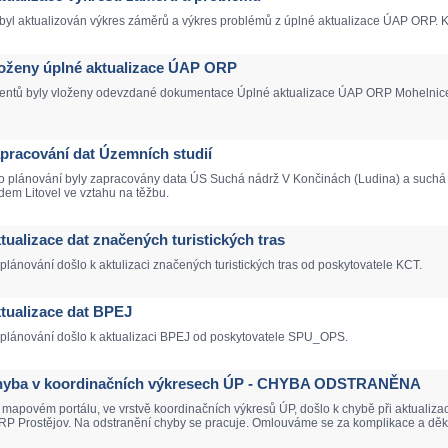
yl aktualizován výkres záměrů a výkres problémů z úplné aktualizace ÚAP ORP. K d
Vloženy úplné aktualizace ÚAP ORP
ntů byly vloženy odevzdané dokumentace Úplné aktualizace ÚAP ORP Mohelnice, Li
Zapracování dat Územních studií
o plánování byly zapracovány data ÚS Suchá nádrž V Končinách (Ludina) a suchá 
em Litovel ve vztahu na těžbu.
ktualizace dat značených turistických tras
lánování došlo k aktulizaci značených turistických tras od poskytovatele KCT.
Aktualizace dat BPEJ
 plánování došlo k aktualizaci BPEJ od poskytovatele SPU_OPS.
 Chyba v koordinačních výkresech ÚP - CHYBA ODSTRANĚNA
mapovém portálu, ve vrstvě koordinačních výkresů ÚP, došlo k chybě při aktualiz
 ORP Prostějov. Na odstranění chyby se pracuje. Omlouváme se za komplikace a d