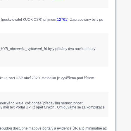
ým (poskytovatel KUOK OSR) příjmem
12761
). Zapracovány byly po
1_VYB_obcanske_vybaveni_b)
byly přidány dva nové atributy:
ktulaizaci ÚAP obcí 2020. Metodika je vyvěšena pod číslem
lomouckého kraje, což obnáší především nedostupnost
by měl být Portál ÚP již opět funkční. Omlouváme se za komplikace
 nebudou dostupné mapové portály a evidence ÚP, a to minimálně až