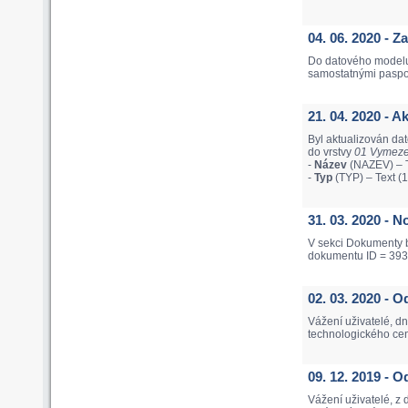
04. 06. 2020 - 
Do datového modelu
samostatnými pasport
21. 04. 2020 - 
Byl aktualizován da
do vrstvy
01 Vymezen
-
Název
(NAZEV) – T
-
Typ
(TYP) – Text (
31. 03. 2020 - 
V sekci Dokumenty b
dokumentu ID = 393
02. 03. 2020 - 
Vážení uživatelé, d
technologického cen
09. 12. 2019 -
Vážení uživatelé, z