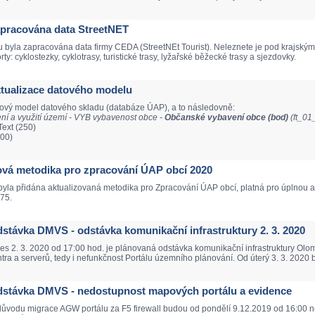
Zapracována data StreetNET
 byla zapracována data firmy CEDA (StreetNEt Tourist). Neleznete je pod krajsk
y: cyklostezky, cyklotrasy, turistické trasy, lyžařské běžecké trasy a sjezdovky.
Aktualizace datového modelu
tový model datového skladu (databáze ÚAP), a to následovně:
í a využití území - VYB vybavenost obce -
Občanské vybavení obce (bod)
(ft_0
ext (250)
100)
Nová metodika pro zpracování ÚAP obcí 2020
yla přidána aktualizovaná metodika pro Zpracování ÚAP obcí, platná pro úplnou a
75.
Odstávka DMVS - odstávka komunikační infrastruktury 2. 3. 2020
nes 2. 3. 2020 od 17:00 hod. je plánovaná odstávka komunikační infrastruktury O
tra a serverů, tedy i nefunkčnost Portálu územního plánování. Od úterý 3. 3. 2020 
 Odstávka DMVS - nedostupnost mapových portálu a evidence
 důvodu migrace AGW portálu za F5 firewall budou od pondělí 9.12.2019 od 16:00