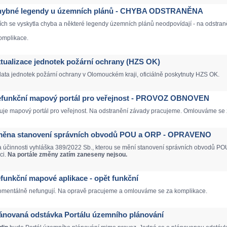
- Chybné legendy u územních plánů - CHYBA ODSTRANĚNA
ích se vyskytla chyba a některé legendy územních plánů neodpovídají - na odstr
omplikace.
Aktualizace jednotek požární ochrany (HZS OK)
data jednotek požární ochrany v Olomouckém kraji, oficiálně poskytnuty HZS OK.
 Nefunkční mapový portál pro veřejnost - PROVOZ OBNOVEN
je mapový portál pro veřejnost. Na odstranění závady pracujeme. Omlouváme se 
 Změna stanovení správních obvodů POU a ORP - OPRAVENO
a účinnosti vyhláška 389/2022 Sb., kterou se mění stanovení správních obvodů POU
ci.
Na portále změny zatím zaneseny nejsou.
Nefunkční mapové aplikace - opět funkční
mentálně nefungují. Na opravě pracujeme a omlouváme se za komplikace.
Plánovaná odstávka Portálu územního plánování