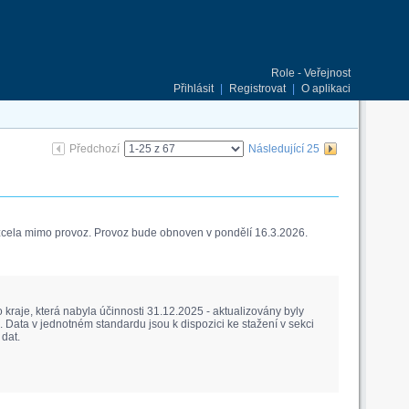
Role - Veřejnost
Přihlásit
|
Registrovat
|
O aplikaci
Předchozí
Následující 25
 zcela mimo provoz. Provoz bude obnoven v pondělí 16.3.2026.
raje, která nabyla účinnosti 31.12.2025 - aktualizovány byly
Data v jednotném standardu jsou k dispozici ke stažení v sekci
dat.