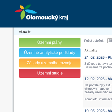
Aktuality
Počet položek
Územní plány
Aktuality
Územně analytické podklady
24. 02. 2026 - 
Zásady územního rozvoje
Z důvodu úprav v te
Děkujeme za pocho
Územní studie
12. 02. 2026 - 
Na portále byly akt
výkresy v mapovém p
zásady územního roz
Kompletní informac
19. 05. 2025 - 