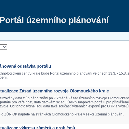
Portál územního plánování
Plánovaná odstávka portálu
chnologickém centru kraje bude Portál územního plánování ve dnech 13.3. - 15.3.
pení.
Aktualizace Zásad územního rozvoje Olomouckého kraje
ualizovány data z úplného znění po 7.Změně Zásad územního rozvoje Olomouckého k
ortále pro veřejnost, data datovém skladu ÚAP v mapovém portálu pro přihlášené. 
voje. Od tohoto týdne jsou data také součástí týdenních exportů pro ORP a výdejů 
e o ZÚR OK najdete na stránkách Olomouckého kraje v sekci Územní plánování.
Aktualizace výkresu záměrů a problémů