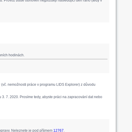
. Provoz bude obnoven nejpozději následující den ráno (tedy v
nních hodinách.
 (vč. nemožnosti práce v programu LIDS Explorer) z důvodu
 3. 7. 2020. Prosíme tedy, abyste práci na zapracování dat nebo
pravy. Neleznete je pod příjmem
12767
.