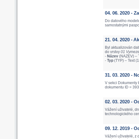
04. 06. 2020 - 
Do datového modelu
samostatnými pasport
21. 04. 2020 - 
Byl aktualizován da
do vrstvy
01 Vymezen
-
Název
(NAZEV) – T
-
Typ
(TYP) – Text (
31. 03. 2020 - 
V sekci Dokumenty b
dokumentu ID = 393
02. 03. 2020 - 
Vážení uživatelé, d
technologického cen
09. 12. 2019 -
Vážení uživatelé, z