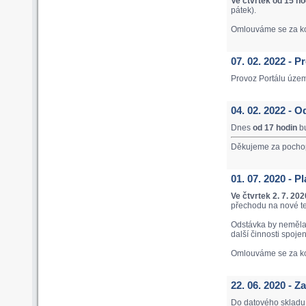
Ve čtvrtek od 15 ho
pátek).
Omlouváme se za ko
07. 02. 2022 - 
Provoz Portálu úze
04. 02. 2022 - O
Dnes
od 17 hodin
bu
Děkujeme za pocho
01. 07. 2020 - 
Ve čtvrtek 2. 7. 20
přechodu na nové t
Odstávka by neměla 
další činnosti spoje
Omlouváme se za ko
22. 06. 2020 - 
Do datového skladu