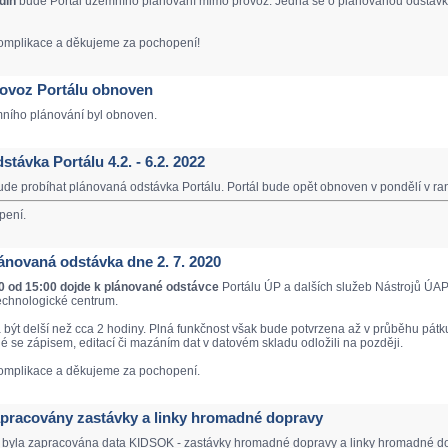
din
bude Portál územního plánování mimo provoz. Jedná se o plánovanou odstávku
mplikace a děkujeme za pochopení!
Provoz Portálu obnoven
mního plánování byl obnoven.
dstávka Portálu 4.2. - 6.2. 2022
de probíhat plánovaná odstávka Portálu. Portál bude opět obnoven v pondělí v ra
pení.
Plánovaná odstávka dne 2. 7. 2020
20 od 15:00 dojde k plánované odstávce
Portálu ÚP a dalších služeb Nástrojů ÚAP
echnologické centrum.
být delší než cca 2 hodiny. Plná funkčnost však bude potvrzena až v průběhu pátku
né se zápisem, editací či mazáním dat v datovém skladu odložili na později.
mplikace a děkujeme za pochopení.
Zapracovány zastávky a linky hromadné dopravy
 byla zapracována data KIDSOK - zastávky hromadné dopravy a linky hromadné do