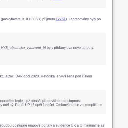
ým (poskytovatel KUOK OSR) příjmem
12761
). Zapracovány byly po
1_VYB_obcanske_vybaveni_b)
byly přidány dva nové atributy:
ktulaizaci ÚAP obcí 2020. Metodika je vyvěšena pod číslem
lomouckého kraje, což obnáší především nedostupnost
by měl být Portál ÚP již opět funkční. Omlouváme se za komplikace
 nebudou dostupné mapové portály a evidence ÚP, a to minimálně až