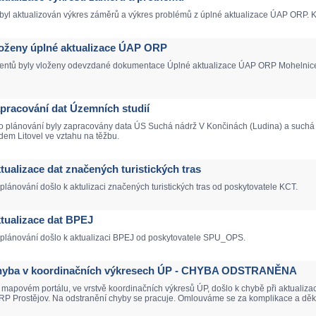
yl aktualizován výkres záměrů a výkres problémů z úplné aktualizace ÚAP ORP. K d
Vloženy úplné aktualizace ÚAP ORP
ntů byly vloženy odevzdané dokumentace Úplné aktualizace ÚAP ORP Mohelnice, Li
Zapracování dat Územních studií
o plánování byly zapracovány data ÚS Suchá nádrž V Končinách (Ludina) a suchá 
em Litovel ve vztahu na těžbu.
ktualizace dat značených turistických tras
lánování došlo k aktulizaci značených turistických tras od poskytovatele KCT.
Aktualizace dat BPEJ
 plánování došlo k aktualizaci BPEJ od poskytovatele SPU_OPS.
 Chyba v koordinačních výkresech ÚP - CHYBA ODSTRANĚNA
mapovém portálu, ve vrstvě koordinačních výkresů ÚP, došlo k chybě při aktualiz
 ORP Prostějov. Na odstranění chyby se pracuje. Omlouváme se za komplikace a d