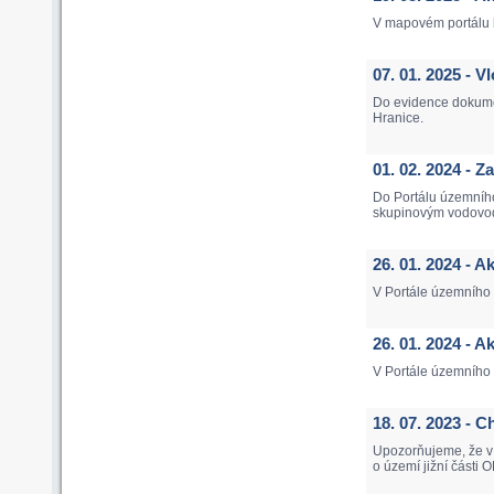
V mapovém portálu b
07. 01. 2025 - 
Do evidence dokume
Hranice.
01. 02. 2024 - 
Do Portálu územníh
skupinovým vodovod
26. 01. 2024 - A
V Portále územního p
26. 01. 2024 - 
V Portále územního
18. 07. 2023 -
Upozorňujeme, že v 
o území jižní části