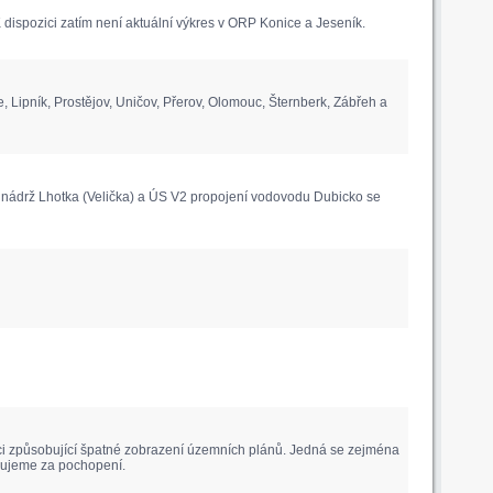
ispozici zatím není aktuální výkres v ORP Konice a Jeseník.
pník, Prostějov, Uničov, Přerov, Olomouc, Šternberk, Zábřeh a
nádrž Lhotka (Velička) a ÚS V2 propojení vodovodu Dubicko se
aci způsobující špatné zobrazení územních plánů. Jedná se zejména
ěkujeme za pochopení.