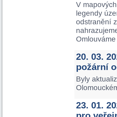
V mapových 
legendy úze
odstranění 
nahrazujeme
Omlouváme s
20. 03. 2
požární 
Byly aktuali
Olomouckém 
23. 01. 2
pro veře