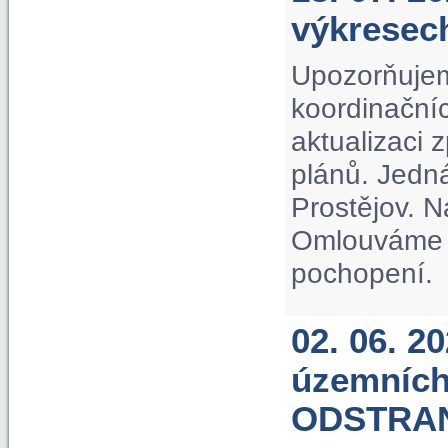
výkrese
Upozorňujem
koordinačníc
aktualizaci
plánů. Jedn
Prostějov. N
Omlouváme s
pochopení.
02. 06. 2
územních
ODSTRA