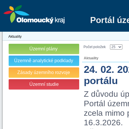
Portál ú
Aktuality
Počet položek
Územní plány
Aktuality
Územně analytické podklady
24. 02. 2
Zásady územního rozvoje
portálu
Územní studie
Z důvodu úp
Portál územn
zcela mimo 
16.3.2026.