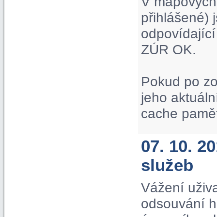
V mapových p
přihlášené) 
odpovídající
ZÚR OK.
Pokud po zo
jeho aktuáln
cache paměť
07. 10. 
služeb
Vážení uživa
odsouvání hi