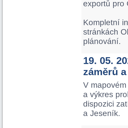
exportů pro
Kompletní i
stránkách O
plánování.
19. 05. 2
záměrů a
V mapovém p
a výkres pr
dispozici za
a Jeseník.