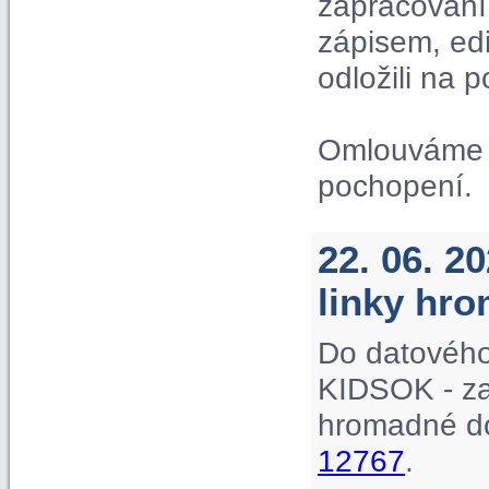
zapracování 
zápisem, ed
odložili na p
Omlouváme s
pochopení.
22. 06. 2
linky hr
Do datového
KIDSOK - za
hromadné do
12767
.