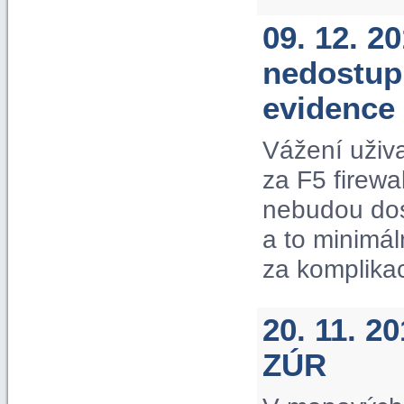
09. 12. 2
nedostup
evidence
Vážení uživ
za F5 firewa
nebudou dos
a to minimá
za komplika
20. 11. 2
ZÚR