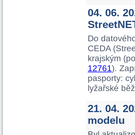
04. 06. 2
StreetNE
Do datového
CEDA (Street
krajským (p
12761
). Za
pasporty: cyk
lyžařské běž
21. 04. 2
modelu
Byl aktuali