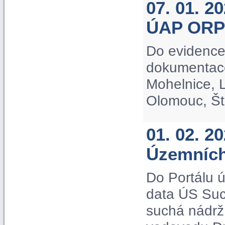
07. 01. 2
ÚAP ORP
Do evidence
dokumentac
Mohelnice, L
Olomouc, Št
01. 02. 2
Územních
Do Portálu 
data ÚS Suc
suchá nádrž