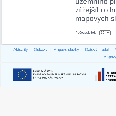
územního pl
zítřejšího 
mapových sl
Počet položek
Aktuality
Odkazy
Mapové služby
Datový model
|
|
|
|
Mapový