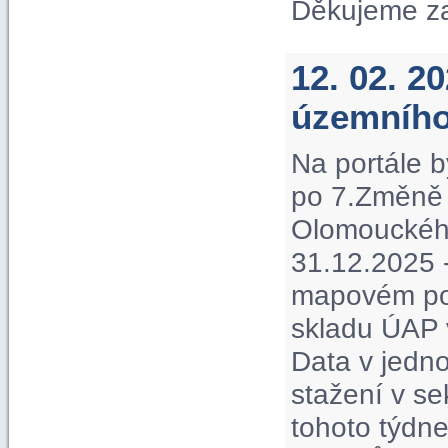
Děkujeme z
12. 02. 2
územního
Na portále b
po 7.Změně 
Olomouckého 
31.12.2025 -
mapovém por
skladu ÚAP 
Data v jedno
stažení v s
tohoto týdne