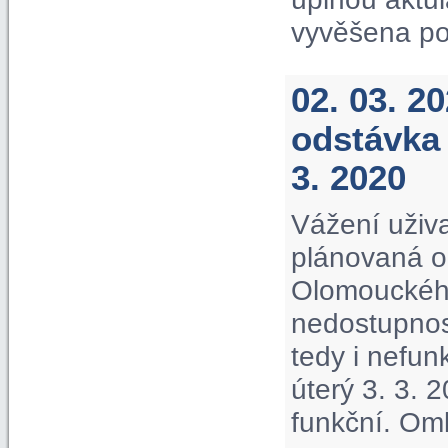
vyvěšena po
02. 03. 2
odstávka 
3. 2020
Vážení uživa
plánovaná o
Olomouckého
nedostupnos
tedy i nefu
úterý 3. 3. 
funkční. Om