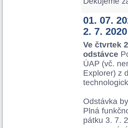
Děkujeme z
01. 07. 2
2. 7. 2020
Ve čtvrtek 
odstávce
Po
ÚAP (vč. ne
Explorer) z
technologic
Odstávka by 
Plná funkčn
pátku 3. 7. 