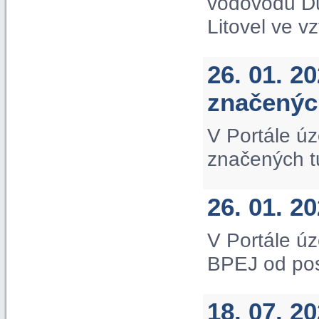
vodovodu D
Litovel ve v
26. 01. 2
značených
V Portále úz
značených tu
26. 01. 2
V Portále úz
BPEJ od po
18. 07. 2