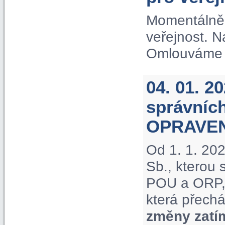
Momentálně 
veřejnost. 
Omlouváme s
04. 01. 2
správníc
OPRAVE
Od 1. 1. 20
Sb., kterou
POU a ORP, 
která přechá
změny zatí