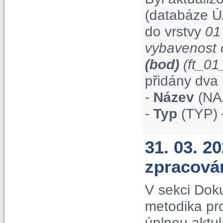
(databáze Ú
do vrstvy
01
vybavenost 
(bod)
(ft_0
přidány dva 
-
Název
(NAZ
-
Typ
(TYP) 
31. 03. 2
zpracová
V sekci Dok
metodika pr
úplnou aktul