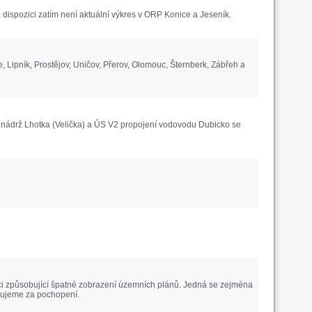
ispozici zatím není aktuální výkres v ORP Konice a Jeseník.
pník, Prostějov, Uničov, Přerov, Olomouc, Šternberk, Zábřeh a
nádrž Lhotka (Velička) a ÚS V2 propojení vodovodu Dubicko se
aci způsobující špatné zobrazení územních plánů. Jedná se zejména
ěkujeme za pochopení.