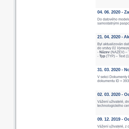
04. 06. 2020 - 
Do datového modelu
samostatnými pasport
21. 04. 2020 - 
Byl aktualizován da
do vrstvy
01 Vymezen
-
Název
(NAZEV) – T
-
Typ
(TYP) – Text (
31. 03. 2020 - 
V sekci Dokumenty b
dokumentu ID = 393
02. 03. 2020 - 
Vážení uživatelé, d
technologického cen
09. 12. 2019 -
Vážení uživatelé, z