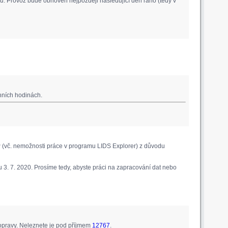
. Provoz bude obnoven nejpozději následující den ráno (tedy v
nních hodinách.
 (vč. nemožnosti práce v programu LIDS Explorer) z důvodu
 3. 7. 2020. Prosíme tedy, abyste práci na zapracování dat nebo
pravy. Neleznete je pod příjmem
12767
.