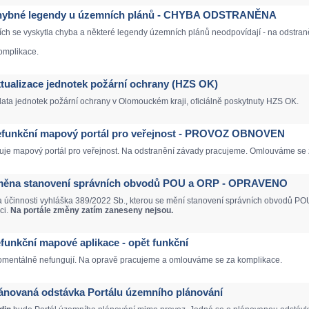
- Chybné legendy u územních plánů - CHYBA ODSTRANĚNA
ích se vyskytla chyba a některé legendy územních plánů neodpovídají - na odstr
omplikace.
Aktualizace jednotek požární ochrany (HZS OK)
data jednotek požární ochrany v Olomouckém kraji, oficiálně poskytnuty HZS OK.
 Nefunkční mapový portál pro veřejnost - PROVOZ OBNOVEN
je mapový portál pro veřejnost. Na odstranění závady pracujeme. Omlouváme se 
 Změna stanovení správních obvodů POU a ORP - OPRAVENO
a účinnosti vyhláška 389/2022 Sb., kterou se mění stanovení správních obvodů POU
ci.
Na portále změny zatím zaneseny nejsou.
Nefunkční mapové aplikace - opět funkční
mentálně nefungují. Na opravě pracujeme a omlouváme se za komplikace.
Plánovaná odstávka Portálu územního plánování