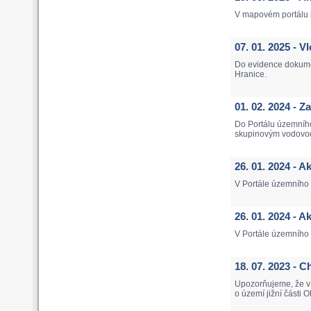
V mapovém portálu b
07. 01. 2025 - 
Do evidence dokume
Hranice.
01. 02. 2024 - 
Do Portálu územníh
skupinovým vodovod
26. 01. 2024 - A
V Portále územního p
26. 01. 2024 - 
V Portále územního
18. 07. 2023 -
Upozorňujeme, že v 
o území jižní části