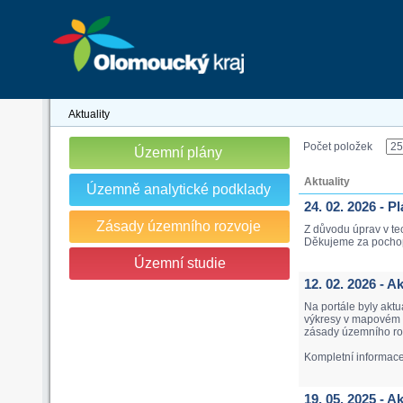
Aktuality
Počet položek
Územní plány
Aktuality
Územně analytické podklady
24. 02. 2026 - 
Zásady územního rozvoje
Z důvodu úprav v te
Děkujeme za pocho
Územní studie
12. 02. 2026 - 
Na portále byly akt
výkresy v mapovém p
zásady územního roz
Kompletní informac
19. 05. 2025 - 