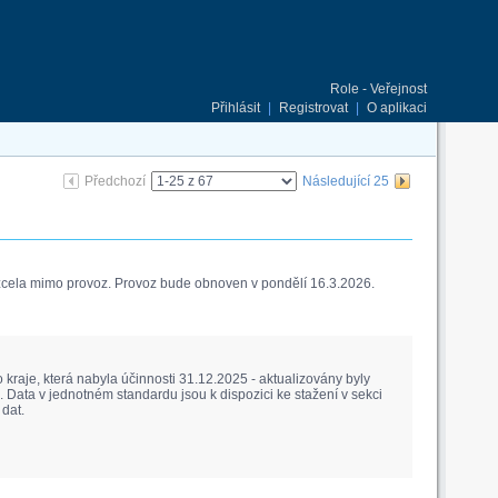
Role - Veřejnost
Přihlásit
|
Registrovat
|
O aplikaci
Předchozí
Následující 25
 zcela mimo provoz. Provoz bude obnoven v pondělí 16.3.2026.
raje, která nabyla účinnosti 31.12.2025 - aktualizovány byly
Data v jednotném standardu jsou k dispozici ke stažení v sekci
dat.