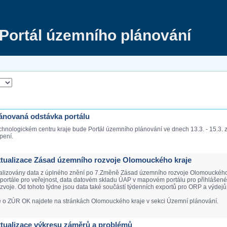
Portál územního plánování
Plánovaná odstávka portálu
chnologickém centru kraje bude Portál územního plánování ve dnech 13.3. - 15.3.
pení.
Aktualizace Zásad územního rozvoje Olomouckého kraje
ualizovány data z úplného znění po 7.Změně Zásad územního rozvoje Olomouckého k
ortále pro veřejnost, data datovém skladu ÚAP v mapovém portálu pro přihlášené. 
voje. Od tohoto týdne jsou data také součástí týdenních exportů pro ORP a výdejů 
e o ZÚR OK najdete na stránkách Olomouckého kraje v sekci Územní plánování.
Aktualizace výkresu záměrů a problémů