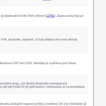
ým (poskytovatel KUOK OSR) příjmem
12761
). Zapracovány byly po
1_VYB_obcanske_vybaveni_b)
byly přidány dva nové atributy:
ktulaizaci ÚAP obcí 2020. Metodika je vyvěšena pod číslem
lomouckého kraje, což obnáší především nedostupnost
by měl být Portál ÚP již opět funkční. Omlouváme se za komplikace
 nebudou dostupné mapové portály a evidence ÚP, a to minimálně až