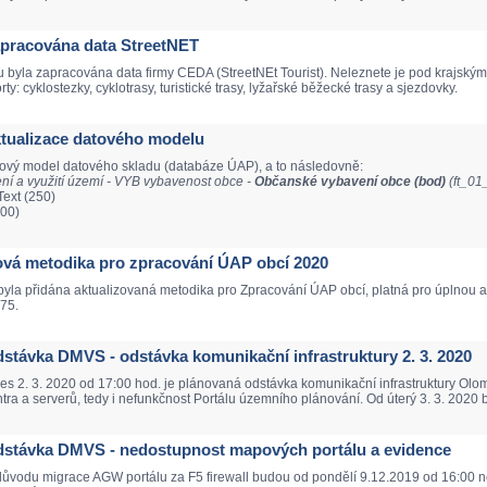
Zapracována data StreetNET
 byla zapracována data firmy CEDA (StreetNEt Tourist). Neleznete je pod krajsk
y: cyklostezky, cyklotrasy, turistické trasy, lyžařské běžecké trasy a sjezdovky.
Aktualizace datového modelu
tový model datového skladu (databáze ÚAP), a to následovně:
í a využití území - VYB vybavenost obce -
Občanské vybavení obce (bod)
(ft_0
ext (250)
100)
Nová metodika pro zpracování ÚAP obcí 2020
yla přidána aktualizovaná metodika pro Zpracování ÚAP obcí, platná pro úplnou a
75.
Odstávka DMVS - odstávka komunikační infrastruktury 2. 3. 2020
nes 2. 3. 2020 od 17:00 hod. je plánovaná odstávka komunikační infrastruktury O
tra a serverů, tedy i nefunkčnost Portálu územního plánování. Od úterý 3. 3. 2020 
 Odstávka DMVS - nedostupnost mapových portálu a evidence
 důvodu migrace AGW portálu za F5 firewall budou od pondělí 9.12.2019 od 16:00