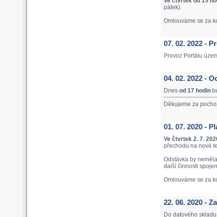
Ve čtvrtek od 15 ho
pátek).
Omlouváme se za ko
07. 02. 2022 - 
Provoz Portálu úze
04. 02. 2022 - O
Dnes
od 17 hodin
bu
Děkujeme za pocho
01. 07. 2020 - 
Ve čtvrtek 2. 7. 20
přechodu na nové t
Odstávka by neměla 
další činnosti spoje
Omlouváme se za ko
22. 06. 2020 - 
Do datového skladu