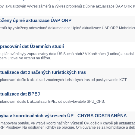
yl aktualizován výkres záměrů a výkres problémů z úplné aktualizace ÚAP ORP. K d
Vloženy úplné aktualizace ÚAP ORP
ntů byly vloženy odevzdané dokumentace Úplné aktualizace ÚAP ORP Mohelnice, Li
Zapracování dat Územních studií
o plánování byly zapracovány data ÚS Suchá nádrž V Končinách (Ludina) a suchá 
em Litovel ve vztahu na těžbu.
ktualizace dat značených turistických tras
lánování došlo k aktulizaci značených turistických tras od poskytovatele KCT.
Aktualizace dat BPEJ
 plánování došlo k aktualizaci BPEJ od poskytovatele SPU_OPS.
 Chyba v koordinačních výkresech ÚP - CHYBA ODSTRANĚNA
mapovém portálu, ve vrstvě koordinačních výkresů ÚP, došlo k chybě při aktualiz
 ORP Prostějov. Na odstranění chyby se pracuje. Omlouváme se za komplikace a d