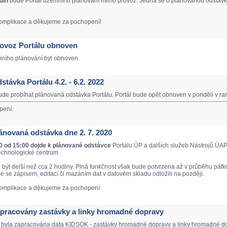
din
bude Portál územního plánování mimo provoz. Jedná se o plánovanou odstávku
mplikace a děkujeme za pochopení!
Provoz Portálu obnoven
mního plánování byl obnoven.
dstávka Portálu 4.2. - 6.2. 2022
de probíhat plánovaná odstávka Portálu. Portál bude opět obnoven v pondělí v ra
pení.
Plánovaná odstávka dne 2. 7. 2020
20 od 15:00 dojde k plánované odstávce
Portálu ÚP a dalších služeb Nástrojů ÚAP
echnologické centrum.
být delší než cca 2 hodiny. Plná funkčnost však bude potvrzena až v průběhu pátku
né se zápisem, editací či mazáním dat v datovém skladu odložili na později.
mplikace a děkujeme za pochopení.
Zapracovány zastávky a linky hromadné dopravy
 byla zapracována data KIDSOK - zastávky hromadné dopravy a linky hromadné do