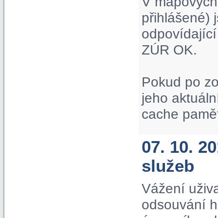
V mapových p
přihlášené) 
odpovídající
ZÚR OK.
Pokud po zo
jeho aktuáln
cache paměť
07. 10. 
služeb
Vážení uživa
odsouvání hi