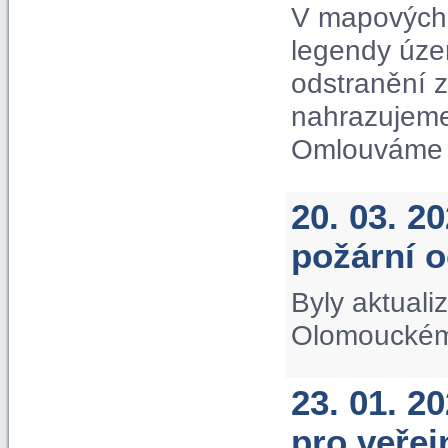
V mapových 
legendy úze
odstranění 
nahrazujeme
Omlouváme s
20. 03. 2
požární 
Byly aktuali
Olomouckém 
23. 01. 2
pro veře