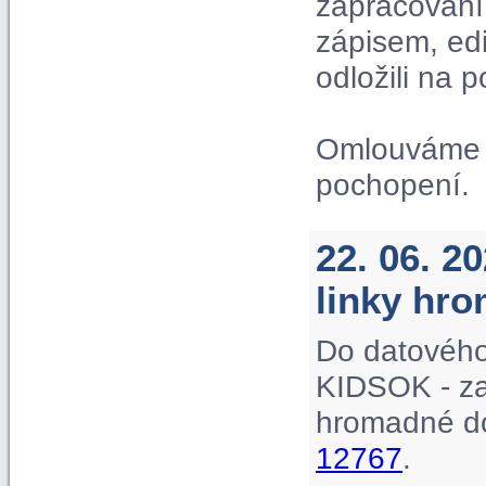
zapracování 
zápisem, ed
odložili na p
Omlouváme s
pochopení.
22. 06. 2
linky hr
Do datového
KIDSOK - za
hromadné do
12767
.