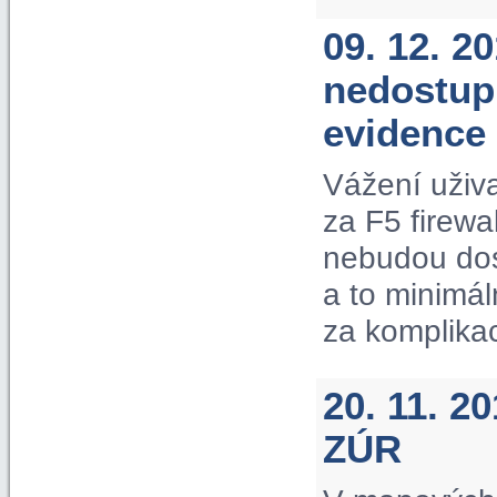
09. 12. 2
nedostup
evidence
Vážení uživ
za F5 firewa
nebudou dos
a to minimá
za komplika
20. 11. 2
ZÚR