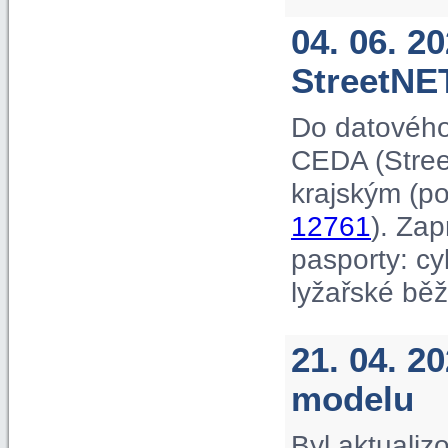
04. 06. 2
StreetNE
Do datového
CEDA (Street
krajským (p
12761
). Za
pasporty: cyk
lyžařské běž
21. 04. 2
modelu
Byl aktuali