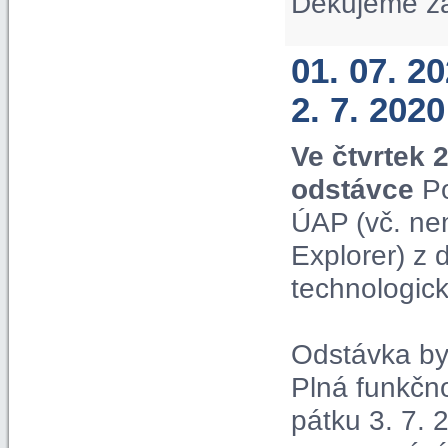
Děkujeme z
01. 07. 2
2. 7. 2020
Ve čtvrtek 
odstávce
Po
ÚAP (vč. ne
Explorer) z
technologic
Odstávka by 
Plná funkčn
pátku 3. 7. 