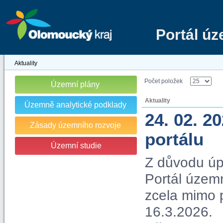
Portál ú
Aktuality
Počet položek
Územní plány
Aktuality
Územně analytické podklady
24. 02. 2
Zásady územního rozvoje
portálu
Územní studie
Z důvodu úp
Portál územn
zcela mimo 
16.3.2026.