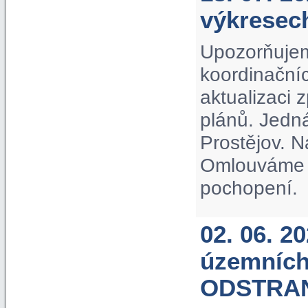
výkrese
Upozorňujem
koordinačníc
aktualizaci
plánů. Jedn
Prostějov. N
Omlouváme s
pochopení.
02. 06. 2
územních
ODSTRA