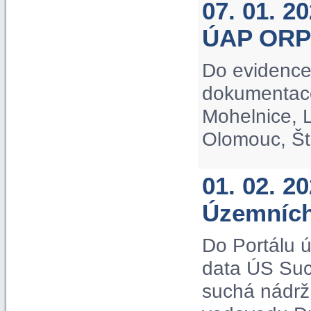
07. 01. 2
ÚAP ORP
Do evidence
dokumentac
Mohelnice, L
Olomouc, Št
01. 02. 2
Územních
Do Portálu 
data ÚS Suc
suchá nádrž