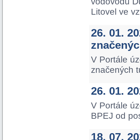
vodovodu D
Litovel ve v
26. 01. 2
značených
V Portále úz
značených tu
26. 01. 2
V Portále úz
BPEJ od po
18. 07. 2