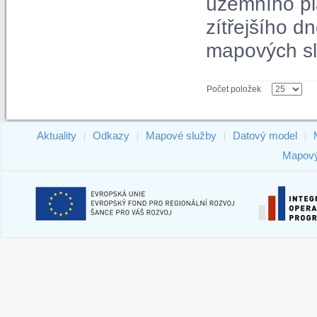
územního pl
zítřejšího 
mapových sl
Počet položek
Aktuality
Odkazy
Mapové služby
Datový model
|
|
|
|
Mapový