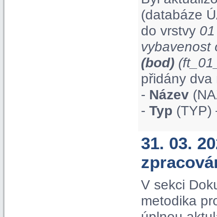
(databáze Ú
do vrstvy
01
vybavenost 
(bod)
(ft_0
přidány dva 
-
Název
(NAZ
-
Typ
(TYP) 
31. 03. 2
zpracová
V sekci Dok
metodika pr
úplnou aktul