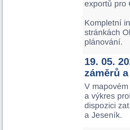
exportů pro
Kompletní i
stránkách O
plánování.
19. 05. 2
záměrů a
V mapovém p
a výkres pr
dispozici za
a Jeseník.