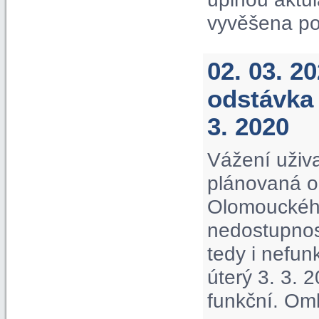
vyvěšena po
02. 03. 2
odstávka 
3. 2020
Vážení uživa
plánovaná o
Olomouckého
nedostupnos
tedy i nefu
úterý 3. 3. 
funkční. Om