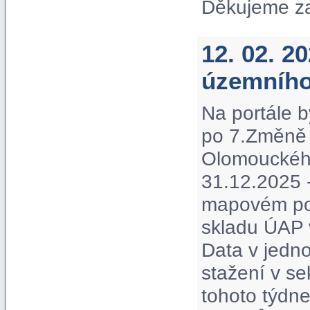
Děkujeme z
12. 02. 2
územního
Na portále b
po 7.Změně 
Olomouckého 
31.12.2025 -
mapovém por
skladu ÚAP 
Data v jedno
stažení v s
tohoto týdne