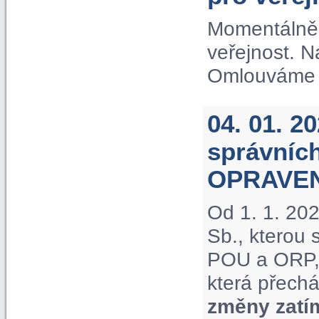
Momentálně 
veřejnost. 
Omlouváme s
04. 01. 2
správníc
OPRAVE
Od 1. 1. 20
Sb., kterou
POU a ORP, 
která přechá
změny zatí