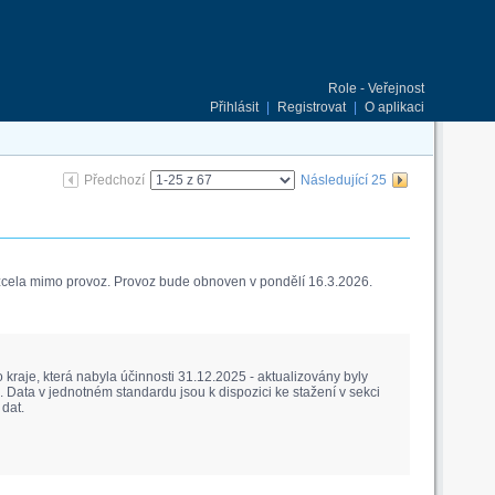
Role - Veřejnost
Přihlásit
|
Registrovat
|
O aplikaci
Předchozí
Následující 25
 zcela mimo provoz. Provoz bude obnoven v pondělí 16.3.2026.
raje, která nabyla účinnosti 31.12.2025 - aktualizovány byly
Data v jednotném standardu jsou k dispozici ke stažení v sekci
dat.