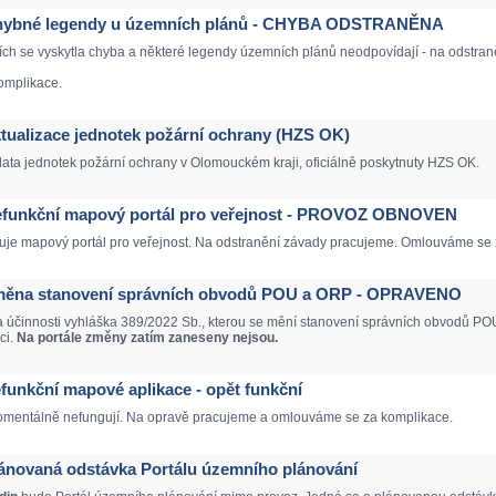
- Chybné legendy u územních plánů - CHYBA ODSTRANĚNA
ích se vyskytla chyba a některé legendy územních plánů neodpovídají - na odstr
omplikace.
Aktualizace jednotek požární ochrany (HZS OK)
data jednotek požární ochrany v Olomouckém kraji, oficiálně poskytnuty HZS OK.
 Nefunkční mapový portál pro veřejnost - PROVOZ OBNOVEN
je mapový portál pro veřejnost. Na odstranění závady pracujeme. Omlouváme se 
 Změna stanovení správních obvodů POU a ORP - OPRAVENO
a účinnosti vyhláška 389/2022 Sb., kterou se mění stanovení správních obvodů POU
ci.
Na portále změny zatím zaneseny nejsou.
Nefunkční mapové aplikace - opět funkční
mentálně nefungují. Na opravě pracujeme a omlouváme se za komplikace.
Plánovaná odstávka Portálu územního plánování