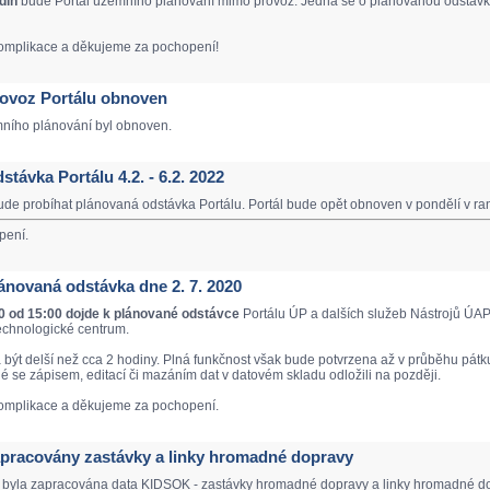
din
bude Portál územního plánování mimo provoz. Jedná se o plánovanou odstávku
mplikace a děkujeme za pochopení!
Provoz Portálu obnoven
mního plánování byl obnoven.
dstávka Portálu 4.2. - 6.2. 2022
de probíhat plánovaná odstávka Portálu. Portál bude opět obnoven v pondělí v ra
pení.
Plánovaná odstávka dne 2. 7. 2020
20 od 15:00 dojde k plánované odstávce
Portálu ÚP a dalších služeb Nástrojů ÚAP
echnologické centrum.
být delší než cca 2 hodiny. Plná funkčnost však bude potvrzena až v průběhu pátku
né se zápisem, editací či mazáním dat v datovém skladu odložili na později.
mplikace a děkujeme za pochopení.
Zapracovány zastávky a linky hromadné dopravy
 byla zapracována data KIDSOK - zastávky hromadné dopravy a linky hromadné do