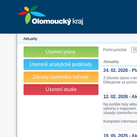
Aktuality
Počet položek
Územní plány
Aktuality
Územně analytické podklady
24. 02. 2026 - 
Zásady územního rozvoje
Z důvodu úprav v te
Děkujeme za pocho
Územní studie
12. 02. 2026 - 
Na portále byly akt
výkresy v mapovém p
zásady územního roz
Kompletní informac
19. 05. 2025 - 