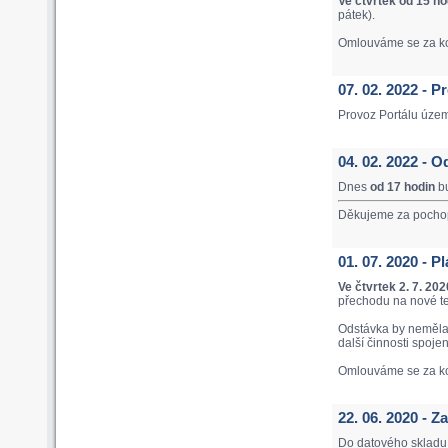
Ve čtvrtek od 15 ho
pátek).
Omlouváme se za ko
07. 02. 2022 - 
Provoz Portálu úze
04. 02. 2022 - O
Dnes
od 17 hodin
bu
Děkujeme za pocho
01. 07. 2020 - 
Ve čtvrtek 2. 7. 20
přechodu na nové t
Odstávka by neměla 
další činnosti spoje
Omlouváme se za ko
22. 06. 2020 - 
Do datového skladu