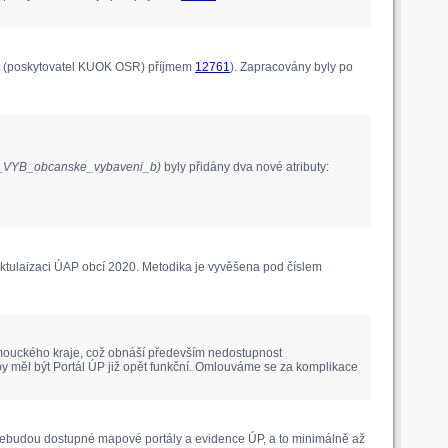
ým (poskytovatel KUOK OSR) příjmem
12761
). Zapracovány byly po
1_VYB_obcanske_vybaveni_b)
byly přidány dva nové atributy:
ktulaizaci ÚAP obcí 2020. Metodika je vyvěšena pod číslem
lomouckého kraje, což obnáší především nedostupnost
by měl být Portál ÚP již opět funkční. Omlouváme se za komplikace
 nebudou dostupné mapové portály a evidence ÚP, a to minimálně až