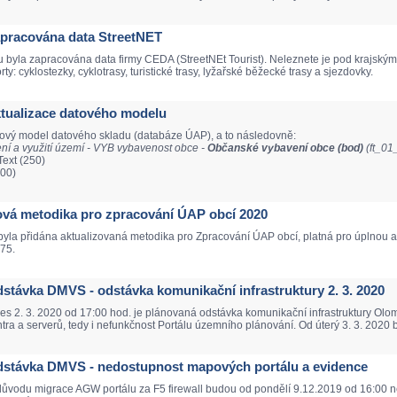
Zapracována data StreetNET
 byla zapracována data firmy CEDA (StreetNEt Tourist). Neleznete je pod krajsk
y: cyklostezky, cyklotrasy, turistické trasy, lyžařské běžecké trasy a sjezdovky.
Aktualizace datového modelu
tový model datového skladu (databáze ÚAP), a to následovně:
í a využití území - VYB vybavenost obce -
Občanské vybavení obce (bod)
(ft_0
ext (250)
100)
Nová metodika pro zpracování ÚAP obcí 2020
yla přidána aktualizovaná metodika pro Zpracování ÚAP obcí, platná pro úplnou a
75.
Odstávka DMVS - odstávka komunikační infrastruktury 2. 3. 2020
nes 2. 3. 2020 od 17:00 hod. je plánovaná odstávka komunikační infrastruktury O
tra a serverů, tedy i nefunkčnost Portálu územního plánování. Od úterý 3. 3. 2020 
 Odstávka DMVS - nedostupnost mapových portálu a evidence
 důvodu migrace AGW portálu za F5 firewall budou od pondělí 9.12.2019 od 16:00