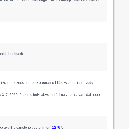
. Provoz bude obnoven nejpozději následující den ráno (tedy v
nních hodinách.
 (vč. nemožnosti práce v programu LIDS Explorer) z důvodu
 3. 7. 2020. Prosíme tedy, abyste práci na zapracování dat nebo
pravy. Neleznete je pod příjmem
12767
.