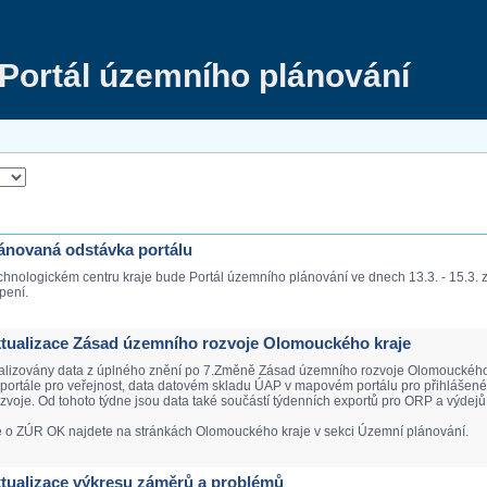
Portál územního plánování
Plánovaná odstávka portálu
chnologickém centru kraje bude Portál územního plánování ve dnech 13.3. - 15.3.
pení.
Aktualizace Zásad územního rozvoje Olomouckého kraje
ualizovány data z úplného znění po 7.Změně Zásad územního rozvoje Olomouckého k
ortále pro veřejnost, data datovém skladu ÚAP v mapovém portálu pro přihlášené. 
voje. Od tohoto týdne jsou data také součástí týdenních exportů pro ORP a výdejů 
e o ZÚR OK najdete na stránkách Olomouckého kraje v sekci Územní plánování.
Aktualizace výkresu záměrů a problémů