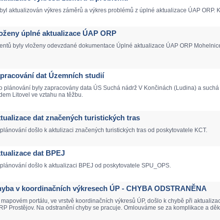
yl aktualizován výkres záměrů a výkres problémů z úplné aktualizace ÚAP ORP. K d
Vloženy úplné aktualizace ÚAP ORP
ntů byly vloženy odevzdané dokumentace Úplné aktualizace ÚAP ORP Mohelnice, Li
Zapracování dat Územních studií
o plánování byly zapracovány data ÚS Suchá nádrž V Končinách (Ludina) a suchá 
em Litovel ve vztahu na těžbu.
ktualizace dat značených turistických tras
lánování došlo k aktulizaci značených turistických tras od poskytovatele KCT.
Aktualizace dat BPEJ
 plánování došlo k aktualizaci BPEJ od poskytovatele SPU_OPS.
 Chyba v koordinačních výkresech ÚP - CHYBA ODSTRANĚNA
mapovém portálu, ve vrstvě koordinačních výkresů ÚP, došlo k chybě při aktualiz
 ORP Prostějov. Na odstranění chyby se pracuje. Omlouváme se za komplikace a d