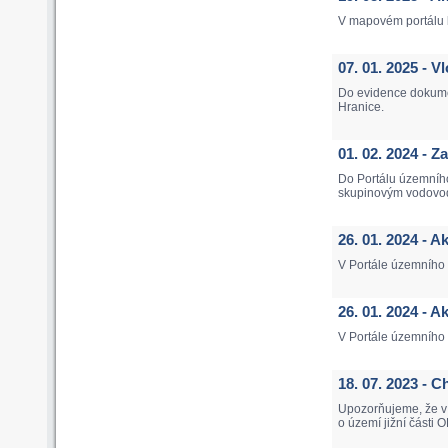
V mapovém portálu b
07. 01. 2025 - 
Do evidence dokume
Hranice.
01. 02. 2024 - 
Do Portálu územníh
skupinovým vodovod
26. 01. 2024 - A
V Portále územního p
26. 01. 2024 - 
V Portále územního
18. 07. 2023 -
Upozorňujeme, že v 
o území jižní části