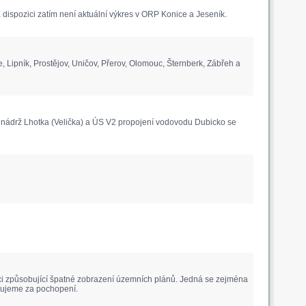
ispozici zatím není aktuální výkres v ORP Konice a Jeseník.
pník, Prostějov, Uničov, Přerov, Olomouc, Šternberk, Zábřeh a
nádrž Lhotka (Velička) a ÚS V2 propojení vodovodu Dubicko se
aci způsobující špatné zobrazení územních plánů. Jedná se zejména
ěkujeme za pochopení.