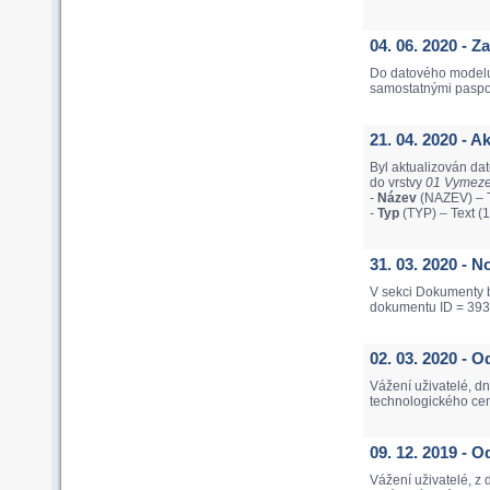
04. 06. 2020 - 
Do datového modelu
samostatnými pasport
21. 04. 2020 - 
Byl aktualizován da
do vrstvy
01 Vymezen
-
Název
(NAZEV) – T
-
Typ
(TYP) – Text (
31. 03. 2020 - 
V sekci Dokumenty b
dokumentu ID = 393
02. 03. 2020 - 
Vážení uživatelé, d
technologického cen
09. 12. 2019 -
Vážení uživatelé, z