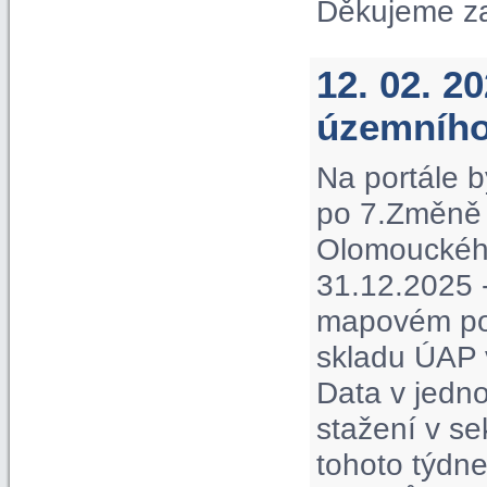
Děkujeme z
12. 02. 2
územního
Na portále b
po 7.Změně 
Olomouckého 
31.12.2025 -
mapovém por
skladu ÚAP 
Data v jedno
stažení v s
tohoto týdne