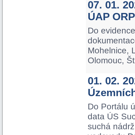
07. 01. 2
ÚAP ORP
Do evidence
dokumentac
Mohelnice, L
Olomouc, Št
01. 02. 2
Územních
Do Portálu 
data ÚS Suc
suchá nádrž