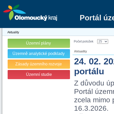
Portál ú
Aktuality
Počet položek
Územní plány
Aktuality
Územně analytické podklady
24. 02. 2
Zásady územního rozvoje
portálu
Územní studie
Z důvodu úp
Portál územn
zcela mimo 
16.3.2026.