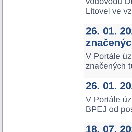
vodovodu D
Litovel ve v
26. 01. 2
značených
V Portále úz
značených tu
26. 01. 2
V Portále úz
BPEJ od po
18. 07. 2