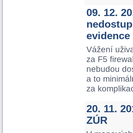
09. 12. 2
nedostup
evidence
Vážení uživ
za F5 firewa
nebudou dos
a to minimá
za komplika
20. 11. 2
ZÚR