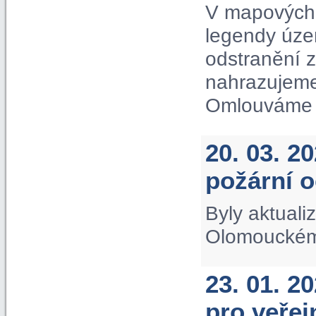
V mapových 
legendy úze
odstranění 
nahrazujeme
Omlouváme s
20. 03. 2
požární 
Byly aktuali
Olomouckém 
23. 01. 2
pro veře