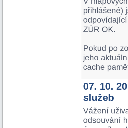
V mapových p
přihlášené) 
odpovídající
ZÚR OK.
Pokud po zo
jeho aktuáln
cache paměť
07. 10. 
služeb
Vážení uživa
odsouvání hi