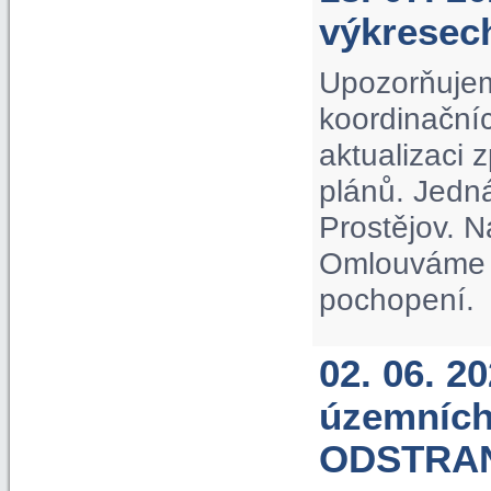
výkrese
Upozorňujem
koordinačníc
aktualizaci
plánů. Jedn
Prostějov. N
Omlouváme s
pochopení.
02. 06. 2
územních
ODSTRA