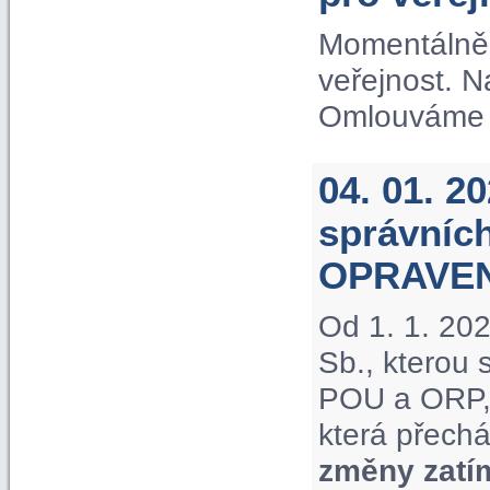
Momentálně 
veřejnost. 
Omlouváme s
04. 01. 2
správníc
OPRAVE
Od 1. 1. 20
Sb., kterou
POU a ORP, 
která přechá
změny zatí