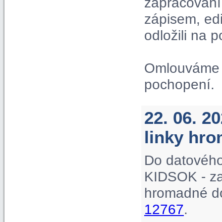
zapracování 
zápisem, ed
odložili na p
Omlouváme s
pochopení.
22. 06. 2
linky hr
Do datového
KIDSOK - za
hromadné do
12767
.