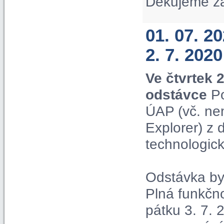
Děkujeme z
01. 07. 2
2. 7. 2020
Ve čtvrtek 
odstávce
Po
ÚAP (vč. ne
Explorer) z
technologic
Odstávka by 
Plná funkčn
pátku 3. 7. 