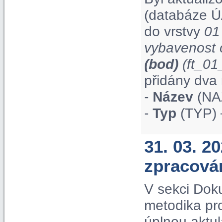
(databáze Ú
do vrstvy
01
vybavenost 
(bod)
(ft_0
přidány dva 
-
Název
(NAZ
-
Typ
(TYP) 
31. 03. 2
zpracová
V sekci Dok
metodika pr
úplnou aktul