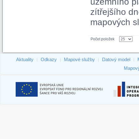
územního pl
zítřejšího 
mapových sl
Počet položek
Aktuality
Odkazy
Mapové služby
Datový model
|
|
|
|
Mapový