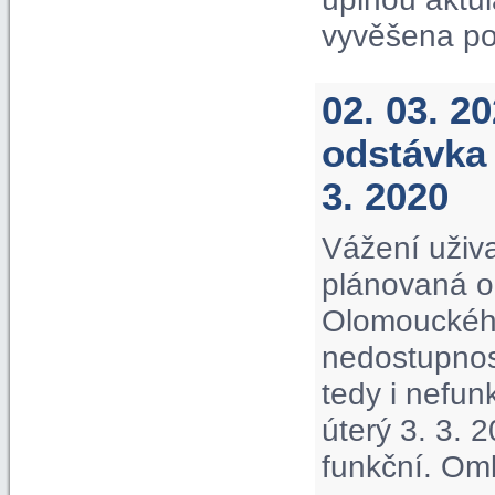
vyvěšena po
02. 03. 2
odstávka 
3. 2020
Vážení uživa
plánovaná o
Olomouckého
nedostupnos
tedy i nefu
úterý 3. 3. 
funkční. Om