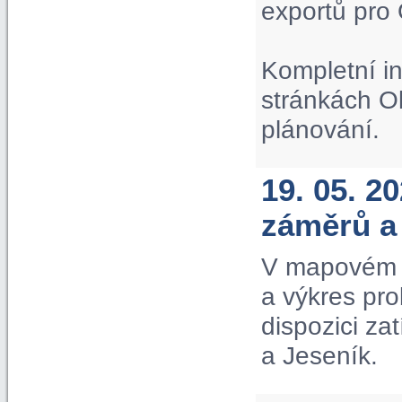
exportů pro
Kompletní i
stránkách O
plánování.
19. 05. 2
záměrů a
V mapovém p
a výkres pr
dispozici za
a Jeseník.