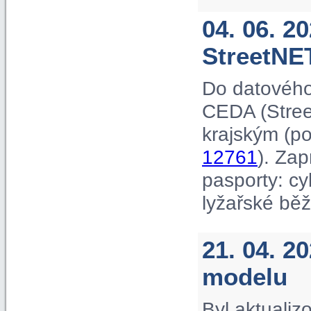
04. 06. 2
StreetNE
Do datového
CEDA (Street
krajským (p
12761
). Za
pasporty: cyk
lyžařské běž
21. 04. 2
modelu
Byl aktuali