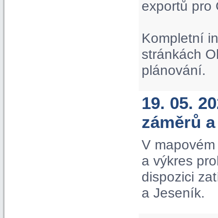
exportů pro
Kompletní i
stránkách O
plánování.
19. 05. 2
záměrů a
V mapovém p
a výkres pr
dispozici za
a Jeseník.