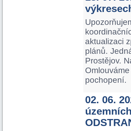
výkrese
Upozorňujem
koordinačníc
aktualizaci
plánů. Jedn
Prostějov. N
Omlouváme s
pochopení.
02. 06. 2
územních
ODSTRA