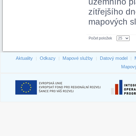
územního pl
zítřejšího 
mapových sl
Počet položek
Aktuality
Odkazy
Mapové služby
Datový model
|
|
|
|
Mapový