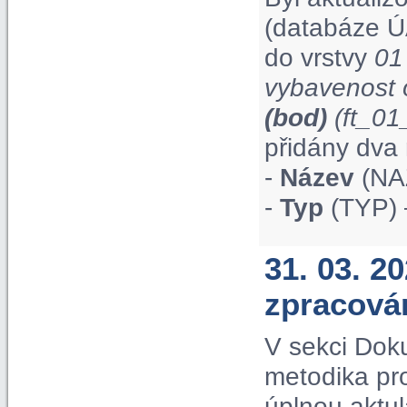
(databáze Ú
do vrstvy
01
vybavenost 
(bod)
(ft_0
přidány dva 
-
Název
(NAZ
-
Typ
(TYP) 
31. 03. 2
zpracová
V sekci Dok
metodika pr
úplnou aktul