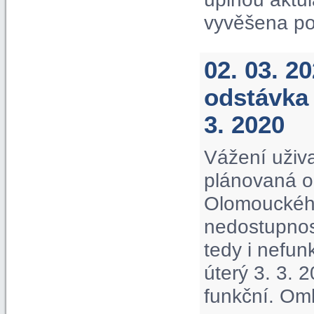
vyvěšena po
02. 03. 2
odstávka 
3. 2020
Vážení uživa
plánovaná o
Olomouckého
nedostupnos
tedy i nefu
úterý 3. 3. 
funkční. Om