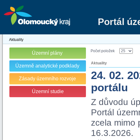
Portál ú
Aktuality
Počet položek
Územní plány
Aktuality
Územně analytické podklady
24. 02. 2
Zásady územního rozvoje
portálu
Územní studie
Z důvodu úp
Portál územn
zcela mimo 
16.3.2026.