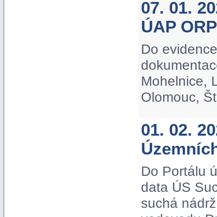
07. 01. 2
ÚAP ORP
Do evidence
dokumentac
Mohelnice, L
Olomouc, Št
01. 02. 2
Územních
Do Portálu 
data ÚS Suc
suchá nádrž