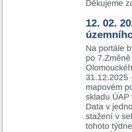
Děkujeme z
12. 02. 2
územního
Na portále b
po 7.Změně 
Olomouckého 
31.12.2025 -
mapovém por
skladu ÚAP 
Data v jedno
stažení v s
tohoto týdne