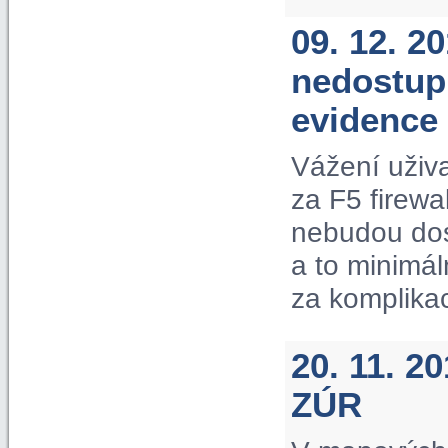
09. 12. 2
nedostup
evidence
Vážení uživ
za F5 firewa
nebudou dos
a to minimá
za komplika
20. 11. 2
ZÚR