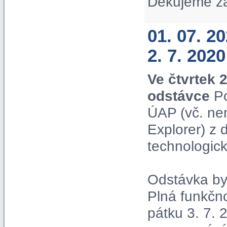
Děkujeme z
01. 07. 2
2. 7. 2020
Ve čtvrtek 
odstávce
Po
ÚAP (vč. ne
Explorer) z
technologic
Odstávka by 
Plná funkčn
pátku 3. 7. 