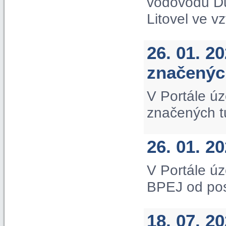
vodovodu D
Litovel ve v
26. 01. 2
značených
V Portále úz
značených tu
26. 01. 2
V Portále úz
BPEJ od po
18. 07. 2