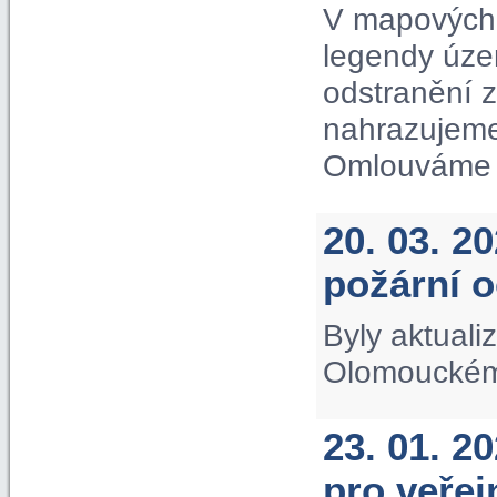
V mapových 
legendy úze
odstranění 
nahrazujeme
Omlouváme s
20. 03. 2
požární 
Byly aktuali
Olomouckém 
23. 01. 2
pro veře