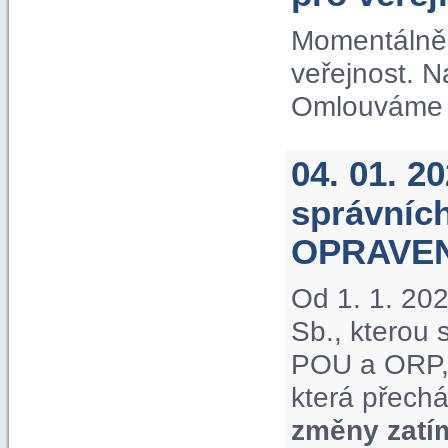
Momentálně 
veřejnost. 
Omlouváme s
04. 01. 2
správníc
OPRAVE
Od 1. 1. 20
Sb., kterou
POU a ORP, 
která přechá
změny zatí