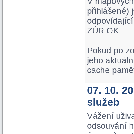
V mapových p
přihlášené) 
odpovídající
ZÚR OK.
Pokud po zo
jeho aktuáln
cache paměť
07. 10. 
služeb
Vážení uživa
odsouvání hi