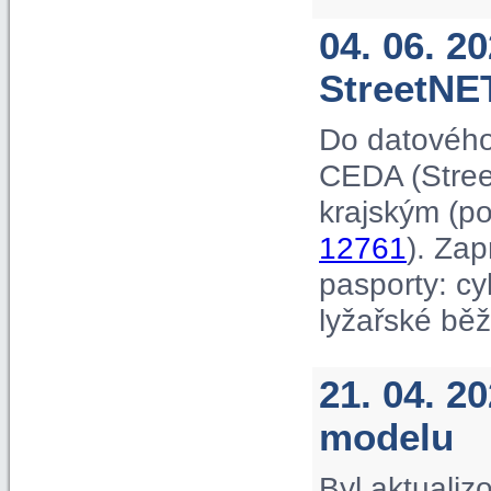
04. 06. 2
StreetNE
Do datového
CEDA (Street
krajským (p
12761
). Za
pasporty: cyk
lyžařské běž
21. 04. 2
modelu
Byl aktuali