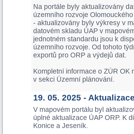
Na portále byly aktualizovány d
územního rozvoje Olomouckého kr
- aktualizovány byly výkresy v m
datovém skladu ÚAP v mapovém p
jednotném standardu jsou k dispo
územního rozvoje. Od tohoto týd
exportů pro ORP a výdejů dat.
Kompletní informace o ZÚR OK n
v sekci Územní plánování.
19. 05. 2025 - Aktualiza
V mapovém portálu byl aktualiz
úplné aktualizace ÚAP ORP. K di
Konice a Jeseník.