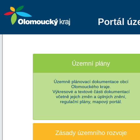
Portál ú
Územní plány
Územně plánovací dokumentace obcí
Olomouckého kraje.
Výkresové a textové části dokumentací
včetně jejich změn a úplných znění,
regulační plány, mapový portál.
Zásady územního rozvoje