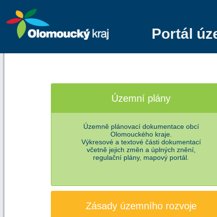
Portál ú
Územní plány
Územně plánovací dokumentace obcí
Olomouckého kraje.
Výkresové a textové části dokumentací
včetně jejich změn a úplných znění,
regulační plány, mapový portál.
Zásady územního rozvoje