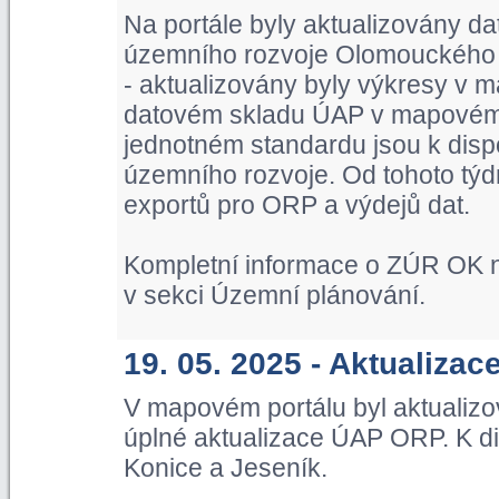
Na portále byly aktualizovány d
územního rozvoje Olomouckého kr
- aktualizovány byly výkresy v m
datovém skladu ÚAP v mapovém p
jednotném standardu jsou k dispo
územního rozvoje. Od tohoto týd
exportů pro ORP a výdejů dat.
Kompletní informace o ZÚR OK n
v sekci Územní plánování.
19. 05. 2025 - Aktualiza
V mapovém portálu byl aktualiz
úplné aktualizace ÚAP ORP. K di
Konice a Jeseník.