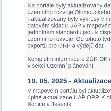
Na portále byly aktualizovány d
územního rozvoje Olomouckého kr
- aktualizovány byly výkresy v m
datovém skladu ÚAP v mapovém p
jednotném standardu jsou k dispo
územního rozvoje. Od tohoto týd
exportů pro ORP a výdejů dat.
Kompletní informace o ZÚR OK n
v sekci Územní plánování.
19. 05. 2025 - Aktualiza
V mapovém portálu byl aktualiz
úplné aktualizace ÚAP ORP. K di
Konice a Jeseník.