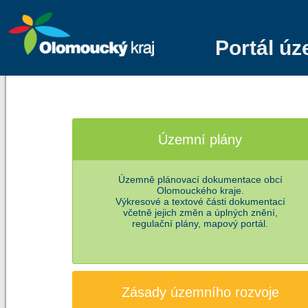
Portál ú
Územní plány
Územně plánovací dokumentace obcí
Olomouckého kraje.
Výkresové a textové části dokumentací
včetně jejich změn a úplných znění,
regulační plány, mapový portál.
Zásady územního rozvoje