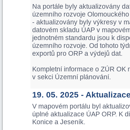
Na portále byly aktualizovány d
územního rozvoje Olomouckého kr
- aktualizovány byly výkresy v m
datovém skladu ÚAP v mapovém p
jednotném standardu jsou k dispo
územního rozvoje. Od tohoto týd
exportů pro ORP a výdejů dat.
Kompletní informace o ZÚR OK n
v sekci Územní plánování.
19. 05. 2025 - Aktualiza
V mapovém portálu byl aktualiz
úplné aktualizace ÚAP ORP. K di
Konice a Jeseník.