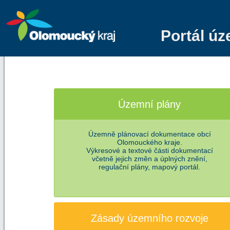
Portál ú
Územní plány
Územně plánovací dokumentace obcí
Olomouckého kraje.
Výkresové a textové části dokumentací
včetně jejich změn a úplných znění,
regulační plány, mapový portál.
Zásady územního rozvoje