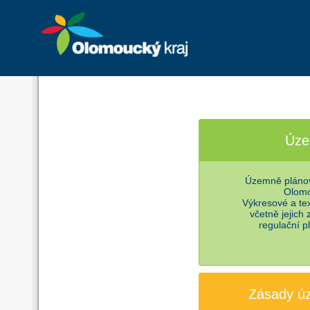
Úze
Územně plánov
Olomo
Výkresové a te
včetně jejich
regulační p
Zásady ú