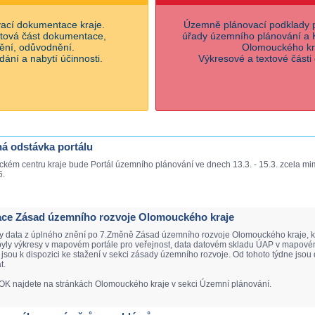
ací dokumentace kraje.
Územně plánovací podklady 
xtová část dokumentace,
úřady územního plánování a
ění, odůvodnění.
Olomouckého kr
ání a nabytí účinnosti.
Výkresové a textové části
ná odstávka portálu
ckém centru kraje bude Portál územního plánování ve dnech 13.3. - 15.3. zcela m
6.
izace Zásad územního rozvoje Olomouckého kraje
ny data z úplného znění po 7.Změně Zásad územního rozvoje Olomouckého kraje, kt
byly výkresy v mapovém portále pro veřejnost, data datovém skladu ÚAP v mapovém
sou k dispozici ke stažení v sekci zásady územního rozvoje. Od tohoto týdne jsou 
t.
OK najdete na stránkách Olomouckého kraje v sekci Územní plánování.