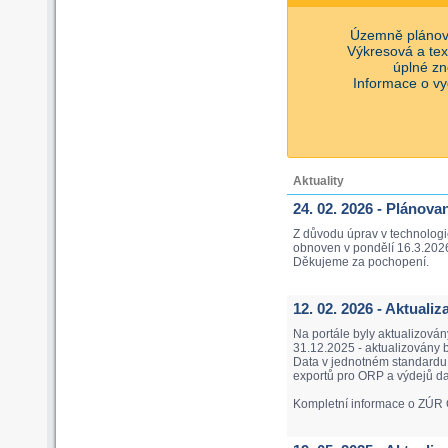
Územně plánov
Výkresová a te
úplné zn
Informace o vyd
Aktuality
24. 02. 2026 - Plánova
Z důvodu úprav v technologi
obnoven v pondělí 16.3.202
Děkujeme za pochopení.
12. 02. 2026 - Aktual
Na portále byly aktualizová
31.12.2025 - aktualizovány 
Data v jednotném standardu j
exportů pro ORP a výdejů da
Kompletní informace o ZÚR 