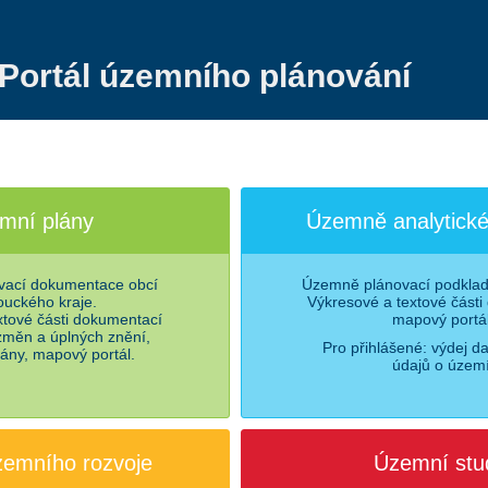
Portál územního plánování
mní plány
Územně analytické
ací dokumentace obcí
Územně plánovací podklady
uckého kraje.
Výkresové a textové části
xtové části dokumentací
mapový portál
 změn a úplných znění,
Pro přihlášené: výdej d
lány, mapový portál.
údajů o území
zemního rozvoje
Územní stu