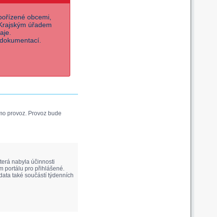
pořízené obcemi,
 Krajským úřadem
aje.
 dokumentací.
imo provoz. Provoz bude
erá nabyla účinnosti
 portálu pro přihlášené.
data také součástí týdenních