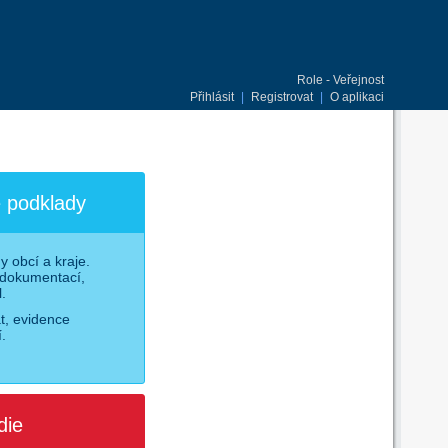
Role - Veřejnost
Přihlásit
|
Registrovat
|
O aplikaci
 podklady
 obcí a kraje.
 dokumentací,
.
at, evidence
.
die