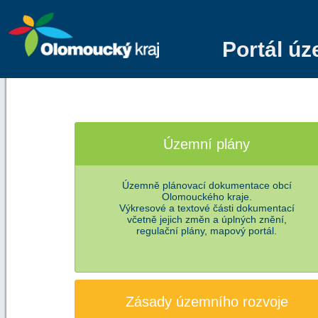
Portál ú
Územní plány
Územně plánovací dokumentace obcí
Olomouckého kraje.
Výkresové a textové části dokumentací
včetně jejich změn a úplných znění,
regulační plány, mapový portál.
Zásady územního rozvoje