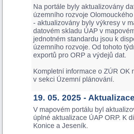
Na portále byly aktualizovány d
územního rozvoje Olomouckého kr
- aktualizovány byly výkresy v m
datovém skladu ÚAP v mapovém p
jednotném standardu jsou k dispo
územního rozvoje. Od tohoto týd
exportů pro ORP a výdejů dat.
Kompletní informace o ZÚR OK n
v sekci Územní plánování.
19. 05. 2025 - Aktualiza
V mapovém portálu byl aktualiz
úplné aktualizace ÚAP ORP. K di
Konice a Jeseník.